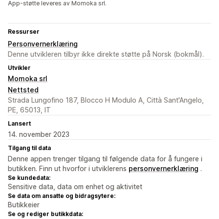
App-støtte leveres av Momoka srl.
Ressurser
Personvernerklæring
Denne utvikleren tilbyr ikke direkte støtte på Norsk (bokmål).
Utvikler
Momoka srl
Nettsted
Strada Lungofino 187, Blocco H Modulo A, Città Sant'Angelo,
PE, 65013, IT
Lansert
14. november 2023
Tilgang til data
Denne appen trenger tilgang til følgende data for å fungere i
butikken. Finn ut hvorfor i utviklerens
personvernerklæring
.
Se kundedata:
Sensitive data, data om enhet og aktivitet
Se data om ansatte og bidragsytere:
Butikkeier
Se og rediger butikkdata: