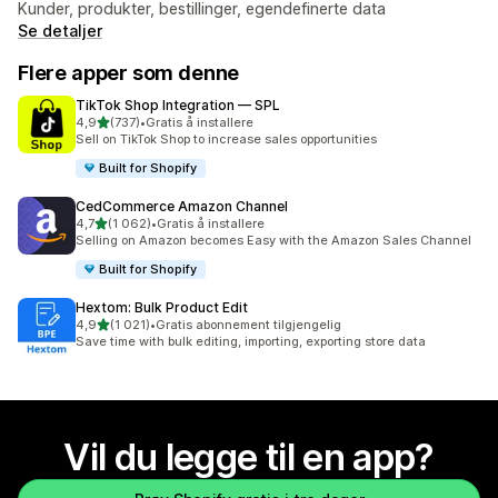
Kunder, produkter, bestillinger, egendefinerte data
Se detaljer
Flere apper som denne
TikTok Shop Integration — SPL
av 5 stjerner
4,9
(737)
•
Gratis å installere
Totalt 737 omtaler
Sell on TikTok Shop to increase sales opportunities
Built for Shopify
CedCommerce Amazon Channel
av 5 stjerner
4,7
(1 062)
•
Gratis å installere
Totalt 1062 omtaler
Selling on Amazon becomes Easy with the Amazon Sales Channel
Built for Shopify
Hextom: Bulk Product Edit
av 5 stjerner
4,9
(1 021)
•
Gratis abonnement tilgjengelig
Totalt 1021 omtaler
Save time with bulk editing, importing, exporting store data
Vil du legge til en app?