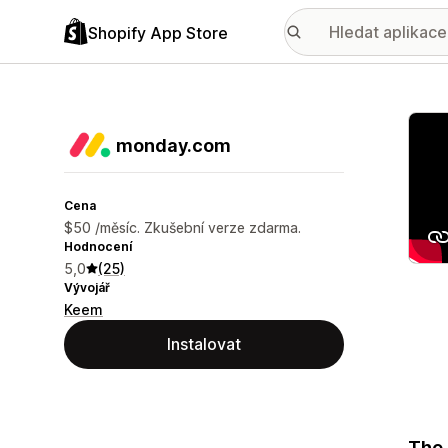
Shopify App Store
Galer
monday.com
Cena
$50 /měsíc. Zkušební verze zdarma.
Hodnocení
5,0
(25)
Vývojář
Keem
Instalovat
The 