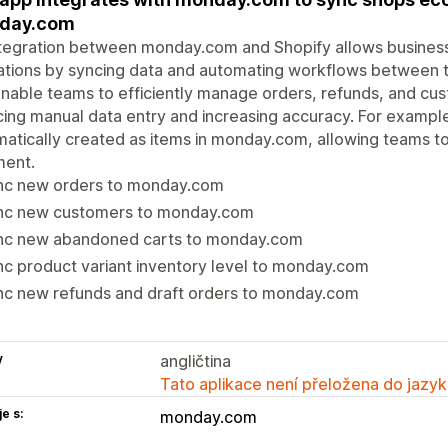
day.com
ntegration between monday.com and Shopify allows busines
tions by syncing data and automating workflows between th
nable teams to efficiently manage orders, refunds, and cu
ing manual data entry and increasing accuracy. For exampl
atically created as items in monday.com, allowing teams t
lment.
nc new orders to monday.com
nc new customers to monday.com
nc new abandoned carts to monday.com
c product variant inventory level to monday.com
nc new refunds and draft orders to monday.com
y
angličtina
Tato aplikace není přeložena do jazyk
e s:
monday.com