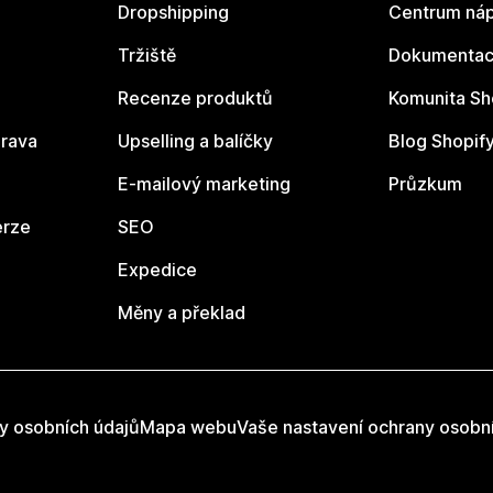
Dropshipping
Centrum náp
Tržiště
Dokumentace
Recenze produktů
Komunita Sh
rava
Upselling a balíčky
Blog Shopif
E-mailový marketing
Průzkum
erze
SEO
Expedice
Měny a překlad
y osobních údajů
Mapa webu
Vaše nastavení ochrany osobn