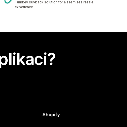
Turnkey buyback solution for a seamless resale
experience.
plikaci?
Shopify