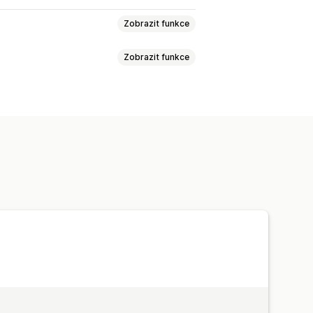
Zobrazit funkce
Zobrazit funkce
ů
E-mailové odpovědi
ednávek
Štítky objednávek
dnávek
ování vracení
vání objednávek
synchronizace dat
Vlastní postupy