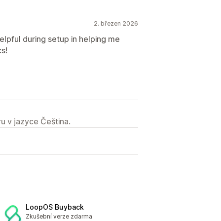
2. březen 2026
lpful during setup in helping me
s!
u v jazyce Čeština.
LoopOS Buyback
Zkušební verze zdarma