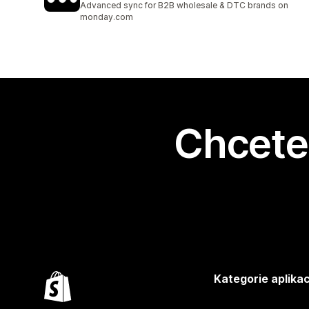
Advanced sync for B2B wholesale & DTC brands on
monday.com
Chcete 
Kategorie aplikac