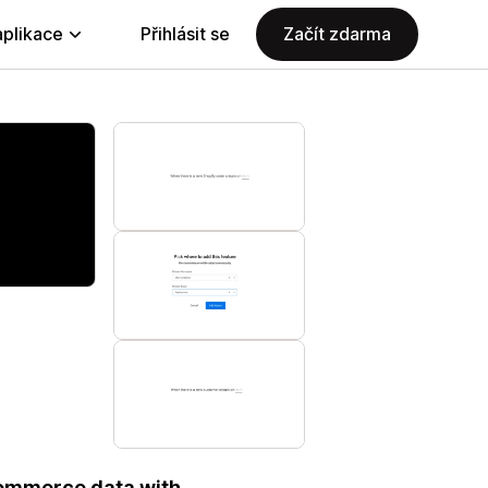
aplikace
Přihlásit se
Začít zdarma
commerce data with