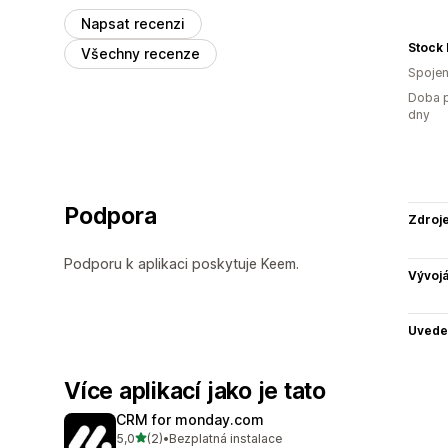
Napsat recenzi
Stock 
Všechny recenze
Spojen
Doba p
dny
Podpora
Zdroj
Podporu k aplikaci poskytuje Keem.
Vývojá
Uvede
Více aplikací jako je tato
CRM for monday.com
z 5 hvězd
5,0
(2)
•
Bezplatná instalace
Celkový počet recenzí: 2