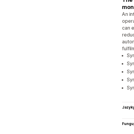
mon
An i
opera
can e
reduc
autom
fulfi
Sy
Sy
Sy
Syn
Sy
Jazyk
Funguj