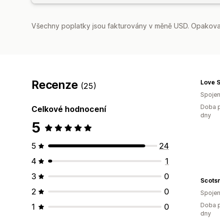
Všechny poplatky jsou fakturovány v měně USD. Opakovan
Recenze
Love 
(25)
Spojen
Doba p
Celkové hodnocení
dny
5
5
24
4
1
3
0
Scots
2
0
Spojen
Doba p
1
0
dny