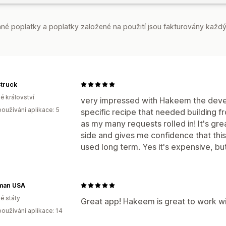
é poplatky a poplatky založené na použití jsou fakturovány každý
Struck
é království
very impressed with Hakeem the develo
oužívání aplikace: 5
specific recipe that needed building f
as my many requests rolled in! It's gr
side and gives me confidence that thi
used long term. Yes it's expensive, b
man USA
é státy
Great app! Hakeem is great to work w
oužívání aplikace: 14