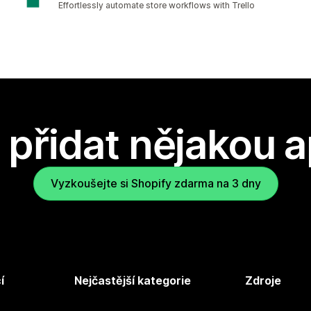
Effortlessly automate store workflows with Trello
přidat nějakou a
Vyzkoušejte si Shopify zdarma na 3 dny
í
Nejčastější kategorie
Zdroje