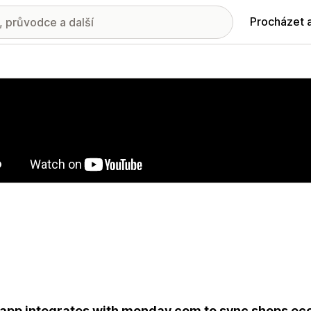
Procházet 
ie propagovaných obrázků
app integrates with monday.com to sync shops e