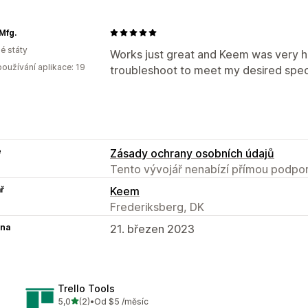
Mfg.
é státy
Works just great and Keem was very he
oužívání aplikace: 19
troubleshoot to meet my desired spec
e
Zásady ochrany osobních údajů
Tento vývojář nenabízí přímou podpor
ř
Keem
Frederiksberg, DK
na
21. březen 2023
Trello Tools
z 5 hvězd
5,0
(2)
•
Od $5 /měsíc
Celkový počet recenzí: 2