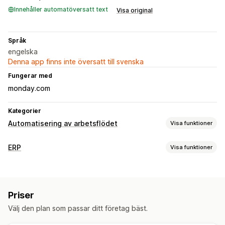
Innehåller automatöversatt text
Visa original
Språk
engelska
Denna app finns inte översatt till svenska
Fungerar med
monday.com
Kategorier
Automatisering av arbetsflödet
Visa funktioner
Automatiseringsuppgifter
ERP
Visa funktioner
Kundsegment
Kundtaggar
E-postsvar
Lagernivåer
Orderhantering
Orderdistribution
Ordertaggar
Betalningsstatus
Anpassade arbetsflöden
Ordersynkronisering
Produkttaggar
Behandling av returer
Lagerpåfyllning
Priser
Orderhantering
Lagerhantering
Välj den plan som passar ditt företag bäst.
Synkronisering i realtid
Anpassning