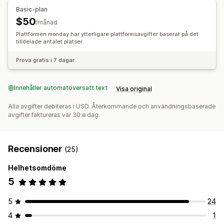
API:er
Anpassade utlösare
Synkronisera data automatiskt
Redovisning och ekonomi
Basic-plan
Anpassade arbetsflöden
$50
Inköpsordrar
/månad
Plattformen monday har ytterligare plattformsavgifter baserat på det
tilldelade antalet platser
Prova gratis i 7 dagar
Innehåller automatöversatt text
Visa original
Alla avgifter debiteras i USD. Återkommande och användningsbaserade
avgifter faktureras var 30:e dag.
Recensioner
(25)
Helhetsomdöme
5
5
24
4
1