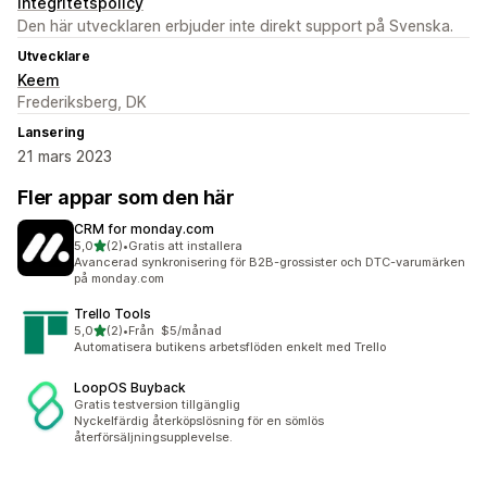
Integritetspolicy
Den här utvecklaren erbjuder inte direkt support på Svenska.
Utvecklare
Keem
Frederiksberg, DK
Lansering
21 mars 2023
Fler appar som den här
CRM for monday.com
av 5 stjärnor
5,0
(2)
•
Gratis att installera
2 recensioner totalt
Avancerad synkronisering för B2B-grossister och DTC-varumärken
på monday.com
Trello Tools
av 5 stjärnor
5,0
(2)
•
Från $5/månad
2 recensioner totalt
Automatisera butikens arbetsflöden enkelt med Trello
LoopOS Buyback
Gratis testversion tillgänglig
Nyckelfärdig återköpslösning för en sömlös
återförsäljningsupplevelse.