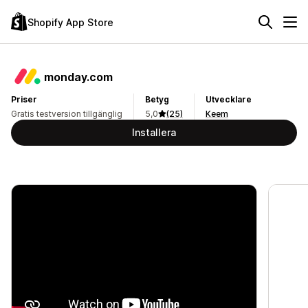
Shopify App Store
monday.com
Priser
Betyg
Utvecklare
Gratis testversion tillgänglig
5,0
(25)
Keem
Installera