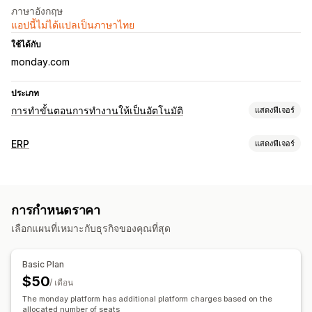
ภาษาอังกฤษ
แอปนี้ไม่ได้แปลเป็นภาษาไทย
ใช้ได้กับ
monday.com
ประเภท
การทำขั้นตอนการทำงานให้เป็นอัตโนมัติ
แสดงฟีเจอร์
งานอัตโนมัติ
ERP
แสดงฟีเจอร์
การแบ่งกลุ่มลูกค้า
แท็กลูกค้า
การตอบกลับอีเมล
การประมวลผลการสั่งซื้อ
ระดับสินค้าคงคลัง
การจัดการคำสั่งซื้อ
แท็กคำสั่งซื้อ
เวิร์กโฟลว์ที่กำหนดเอง
ซิงค์คำสั่งซื้อ
สถานะการชำระเงิน
แท็กสินค้า
การดำเนินการคืนสินค้า
การกำหนดราคา
การเติมสต็อกสินค้า
การประมวลผลการสั่งซื้อ
การจัดการสินค้าคงคลัง
เลือกแผนที่เหมาะกับธุรกิจของคุณที่สุด
ซิงค์แบบเรียลไทม์
การปรับแต่ง
API
ทริกเกอร์ที่กำหนดเอง
ซิงค์ข้อมูลอัตโนมัติ
บัญชีและการเงิน
Basic Plan
เวิร์กโฟลว์ที่กำหนดเอง
$50
คำสั่งซื้อ
/ เดือน
The monday platform has additional platform charges based on the
allocated number of seats