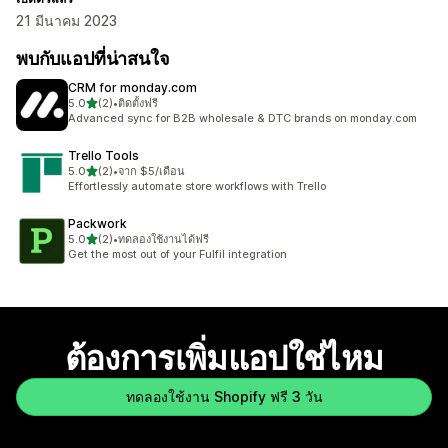
21 มีนาคม 2023
พบกับแอปที่น่าสนใจ
CRM for monday.com
เต็ม 5 ดาว
5.0
(2)
•
ติดตั้งฟรี
ทั้งหมด 2 รีวิว
Advanced sync for B2B wholesale & DTC brands on monday.com
Trello Tools
เต็ม 5 ดาว
5.0
(2)
•
จาก $5/เดือน
ทั้งหมด 2 รีวิว
Effortlessly automate store workflows with Trello
Packwork
เต็ม 5 ดาว
5.0
(2)
•
ทดลองใช้งานได้ฟรี
ทั้งหมด 2 รีวิว
Get the most out of your Fulfil integration
ต้องการเพิ่มแอปใช่ไหม
ทดลองใช้งาน Shopify ฟรี 3 วัน