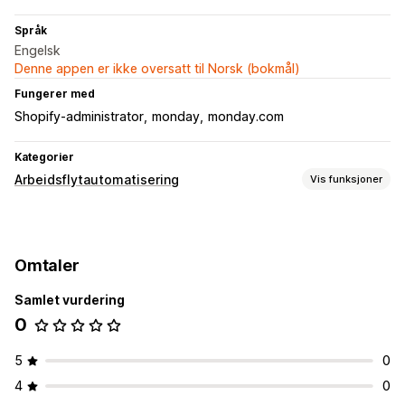
Språk
Engelsk
Denne appen er ikke oversatt til Norsk (bokmål)
Fungerer med
Shopify-administrator
monday
monday.com
Kategorier
Arbeidsflytautomatisering
Vis funksjoner
Automasjonsoppgaver
Kundetagger
Beholdningsnivåer
Bestillingsoppfyllelse
Omtaler
Bestillingstagger
Betalingsstatus
Produkttagger
Returbehandling
Salgsterskler
Lagerpåfylling
Tidsbasert
Samlet vurdering
Bestillingsbehandling
0
Tilpasning
5
0
Tilpassede utløsere
Automatisk datasynkronisering
4
0
Tilpassede arbeidsflyter