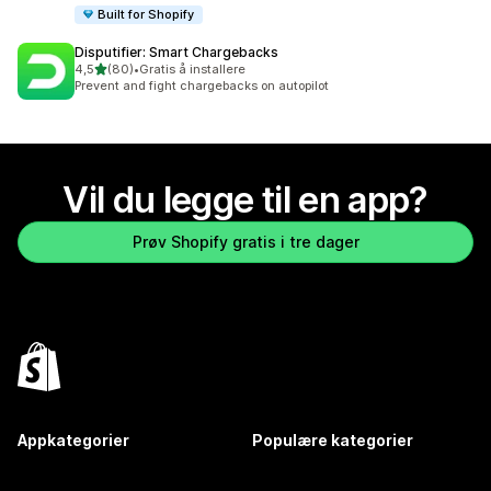
Built for Shopify
Disputifier: Smart Chargebacks
av 5 stjerner
4,5
(80)
•
Gratis å installere
Totalt 80 omtaler
Prevent and fight chargebacks on autopilot
Vil du legge til en app?
Prøv Shopify gratis i tre dager
Appkategorier
Populære kategorier