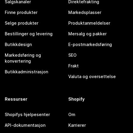
Salgskanaler
Direktefrakting
Finne produkter
Markedsplasser
Selge produkter
Produktanmeldelser
Bestillinger og levering
Mersalg og pakker
Butikkdesign
E-postmarkedsføring
Markedsføring og
SEO
konvertering
Frakt
Butikkadministrasjon
Valuta og oversettelse
Ressurser
Shopify
Shopifys hjelpesenter
Om
API-dokumentasjon
Karrierer