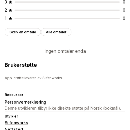
3
0
2
0
1
0
Skriv en omtale
Alle omtaler
Ingen omtaler enda
Brukerstøtte
App-støtte leveres av Silfenworks.
Ressurser
Personvernerklæring
Denne utvikleren tilbyr ikke direkte støtte på Norsk (bokmål).
Utvikler
Silfenworks
Nettsted