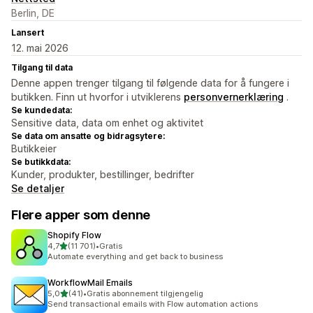
Berlin, DE
Lansert
12. mai 2026
Tilgang til data
Denne appen trenger tilgang til følgende data for å fungere i
butikken. Finn ut hvorfor i utviklerens
personvernerklæring
.
Se kundedata:
Sensitive data, data om enhet og aktivitet
Se data om ansatte og bidragsytere:
Butikkeier
Se butikkdata:
Kunder, produkter, bestillinger, bedrifter
Se detaljer
Flere apper som denne
Shopify Flow
av 5 stjerner
4,7
(11 701)
•
Gratis
Totalt 11701 omtaler
Automate everything and get back to business
WorkflowMail Emails
av 5 stjerner
5,0
(41)
•
Gratis abonnement tilgjengelig
Totalt 41 omtaler
Send transactional emails with Flow automation actions