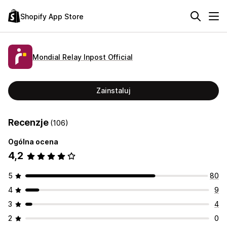
Shopify App Store
Mondial Relay Inpost Official
Zainstaluj
Recenzje
(106)
Ogólna ocena
4,2
5
80
4
9
3
4
2
0