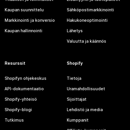
Kaupan suunnittelu
Sähköpostimarkkinointi
Markkinointi ja konversio
Hakukoneoptimointi
Kaupan hallinnointi
Lähetys
Valuutta ja käännös
Resurssit
Shopify
Shopifyn ohjekeskus
Tietoja
API-dokumentaatio
Uramahdollisuudet
Shopify-yhteisö
Sijoittajat
Shopify-blogi
Lehdistö ja media
Tutkimus
Kumppanit