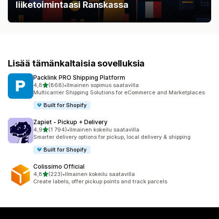
liiketoimintaasi Ranskassa
Lisää tämänkaltaisia sovelluksia
Packlink PRO Shipping Platform
/ 5 tähteä
4,8
(868)
•
Ilmainen sopimus saatavilla
868 arvostelua yhteensä
Multicarrier Shipping Solutions for eCommerce and Marketplaces
Built for Shopify
Zapiet ‑ Pickup + Delivery
/ 5 tähteä
4,9
(1 794)
•
Ilmainen kokeilu saatavilla
1794 arvostelua yhteensä
Smarter delivery options for pickup, local delivery & shipping
Built for Shopify
Colissimo Official
/ 5 tähteä
4,8
(223)
•
Ilmainen kokeilu saatavilla
223 arvostelua yhteensä
Create labels, offer pickup points and track parcels