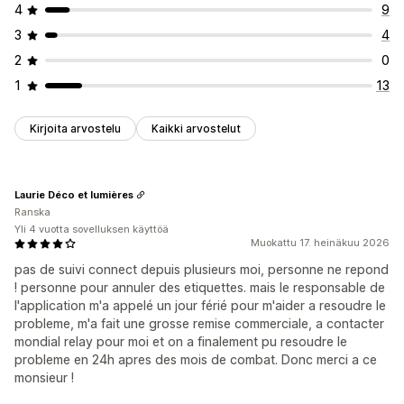
4
9
3
4
2
0
1
13
Kirjoita arvostelu
Kaikki arvostelut
Laurie Déco et lumières
Ranska
Yli 4 vuotta sovelluksen käyttöä
Muokattu 17. heinäkuu 2026
pas de suivi connect depuis plusieurs moi, personne ne repond
! personne pour annuler des etiquettes. mais le responsable de
l'application m'a appelé un jour férié pour m'aider a resoudre le
probleme, m'a fait une grosse remise commerciale, a contacter
mondial relay pour moi et on a finalement pu resoudre le
probleme en 24h apres des mois de combat. Donc merci a ce
monsieur !