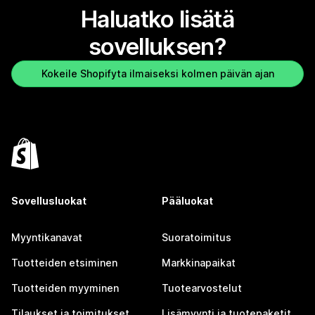
Haluatko lisätä
sovelluksen?
Kokeile Shopifyta ilmaiseksi kolmen päivän ajan
Sovellusluokat
Pääluokat
Myyntikanavat
Suoratoimitus
Tuotteiden etsiminen
Markkinapaikat
Tuotteiden myyminen
Tuotearvostelut
Tilaukset ja toimitukset
Lisämyynti ja tuotepaketit