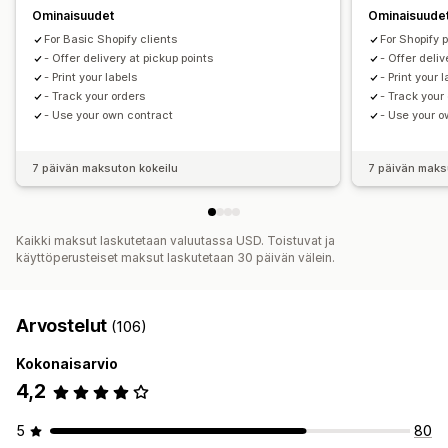
Ominaisuudet
Ominaisuude
For Basic Shopify clients
For Shopify 
- Offer delivery at pickup points
- Offer deliv
- Print your labels
- Print your 
- Track your orders
- Track your
- Use your own contract
- Use your o
7 päivän maksuton kokeilu
7 päivän maks
Kaikki maksut laskutetaan valuutassa USD. Toistuvat ja
käyttöperusteiset maksut laskutetaan 30 päivän välein.
Arvostelut
(106)
Kokonaisarvio
4,2
5
80