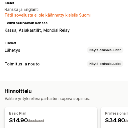
Kielet
Ranska ja Englanti
Tätä sovellusta ei ole käännetty kielelle Suomi
Toimii seuraavan kanssa:
Kassa
Asiakastilit
Mondial Relay
Luokat
Lähetys
Näytä ominaisuudet
Tarrat ja pakkaukset
Toimitus ja nouto
Näytä ominaisuudet
Tarrojen luominen
Joukkotulostus
Pakkausluettelot
Noutovaihtoehdot
Palautustarrat
Tilausten synkronointi
Monikielisyys
Myymälässä
Useat sijainnit
Toimitushinnat
Hinnoittelu
Reaaliaikainen seuranta
Lähetysten hallinnointi
Valitse yrityksellesi parhaiten sopiva sopimus.
Tekstiviesti-ilmoitukset
Sähköposti-ilmoitukset
Reaaliaikainen seuranta
Tilauspäivitykset
Basic Plan
Professional 
$14.90
$34.90
/kuukausi
/