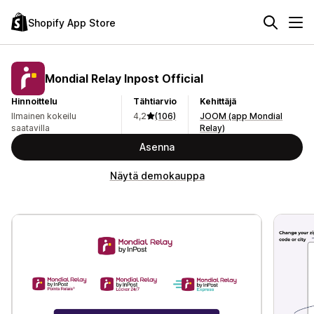
Shopify App Store
Mondial Relay Inpost Official
Hinnoittelu
Tähtiarvio
Kehittäjä
Ilmainen kokeilu
4,2
(106)
JOOM (app Mondial
saatavilla
Relay)
Asenna
Näytä demokauppa