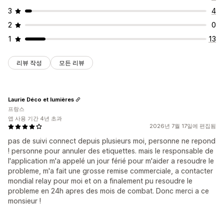
3
4
2
0
1
13
리뷰 작성
모든 리뷰
Laurie Déco et lumières
프랑스
앱 사용 기간 4년 초과
2026년 7월 17일에 편집됨
pas de suivi connect depuis plusieurs moi, personne ne repond
! personne pour annuler des etiquettes. mais le responsable de
l'application m'a appelé un jour férié pour m'aider a resoudre le
probleme, m'a fait une grosse remise commerciale, a contacter
mondial relay pour moi et on a finalement pu resoudre le
probleme en 24h apres des mois de combat. Donc merci a ce
monsieur !