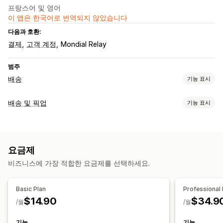
프랑스어 및 영어
이 앱은 한국어로 번역되지 않았습니다
다음과 호환:
결제
고객 계정
Mondial Relay
범주
배송
기능 표시
레이블 및 패키지
배송 및 픽업
기능 표시
레이블 생성
대량 인쇄
패킹 슬립
반품 레이블
주문 동기화
픽업 옵션
여러 언어
배송료
오프라인 스토어
여러 위치
배송 관리
요금제
실시간 추적
실시간 추적
주문 업데이트
비즈니스에 가장 적합한 요금제를 선택하세요.
SMS 알림
이메일 알림
Basic Plan
Professional 
$14.90
$34.9
/월
/월
기능
기능