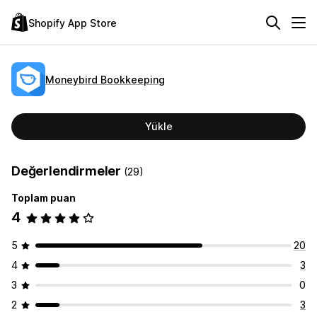
Shopify App Store
Moneybird Bookkeeping
Yükle
Değerlendirmeler
(29)
Toplam puan
4
5
20
4
3
3
0
2
3