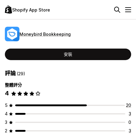
Shopify App Store
Moneybird Bookkeeping
安裝
評論
(29)
整體評分
4
5
20
4
3
3
0
2
3