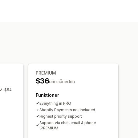
ning af omsætningsskat
EU (VAT)
PREMIUM
$36
om måneden
M: $54
Funktioner
Everything in PRO
Shopify Payments not included
Highest priority support
Support via chat, email & phone
(PREMIUM