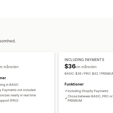
Salg og refusioner
Omsætningsskat
Ansvarssporing
Finansiel drift
Momsfakturaer
Fakturering
Skatteberegning
Automatisk datasynkronisering
Skatteprocenter
Transaktioner
Udbetalinger
Kortlæg
ksomhed.
Registrering
Skatteregistrering
IOSS og OSS (EU)
INCLUDING PAYMENTS
Rapportering og indberetning
$36
m måneden
om måneden
Lokale selvangivelser
BASIC: $36 / PRO: $42 / PREMIU
oner
Funktioner
hing in BASIC
y Payments not included
Including Shopify Payments
nizes nearly in real time
Chose between BASIC, PRO or
upport (PRO)
PREMIUM