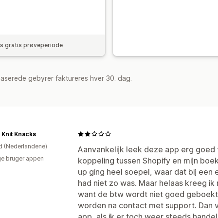
 gratis prøveperiode
aserede gebyrer faktureres hver 30. dag.
 Knit Knacks
d (Nederlandene)
Aanvankelijk leek deze app erg goed t
e bruger appen
koppeling tussen Shopify en mijn bo
up ging heel soepel, waar dat bij een
had niet zo was. Maar helaas kreeg i
want de btw wordt niet goed geboekt e
worden na contact met support. Dan vi
app, als ik er toch weer steeds hand