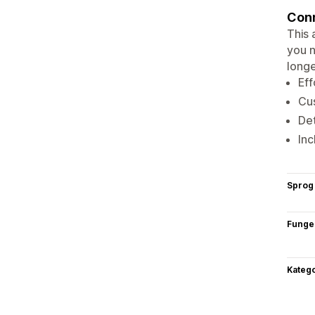
Conn
This 
you n
longe
Eff
Cus
Det
Inc
Sprog
Funge
Katego