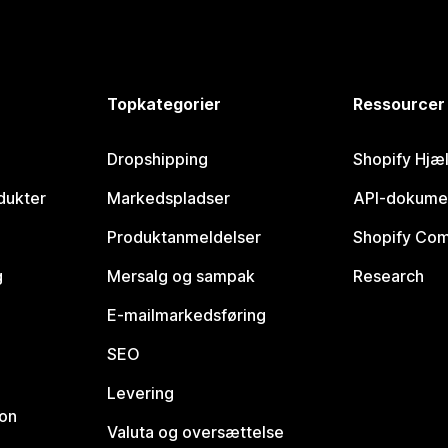
Topkategorier
Ressourcer
Dropshipping
Shopify Hjæ
dukter
Markedspladser
API-dokume
Produktanmeldelser
Shopify Co
g
Mersalg og sampak
Research
E-mailmarkedsføring
SEO
Levering
ion
Valuta og oversættelse