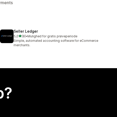
ayments
Seller Ledger
ud af 5 stjerner
5,0
(8)
•
Mulighed for gratis prøveperiode
8 anmeldelser i alt
Simple, automated accounting software for eCommerce
merchants.
p?