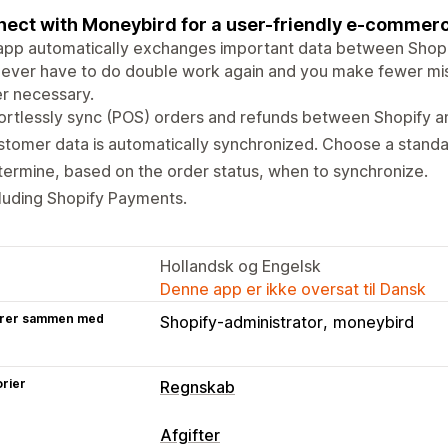
ect with Moneybird for a user-friendly e-commerc
app automatically exchanges important data between Shopi
ever have to do double work again and you make fewer mist
r necessary.
ortlessly sync (POS) orders and refunds between Shopify 
tomer data is automatically synchronized. Choose a stand
ermine, based on the order status, when to synchronize.
luding Shopify Payments.
Hollandsk og Engelsk
Denne app er ikke oversat til Dansk
rer sammen med
Shopify-administrator
moneybird
rier
Regnskab
Regnskabsrapporter
Afgifter