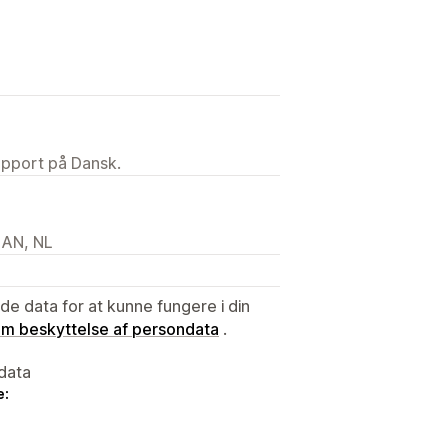
upport på Dansk.
1AN, NL
e data for at kunne fungere i din
 om beskyttelse af persondata
.
data
e: