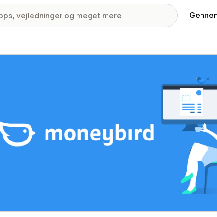
Gennem
ri med udvalgte billeder