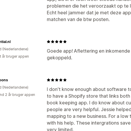
problemen die het veroorzaakt op te 
Echt heel jammer dat je met deze app
matchen van de btw posten.
tial.nl
d (Nederlandene)
Goede app! Aflettering en inkomende
et år bruger appen
gekoppeld.
loons
d (Nederlandene)
I don't know enough about software t
nd 2 år bruger appen
to have a Shopify store that links bo
book keeping app. I do know about c
people are very helpful. Jessie helped
mapping to a new business. For a low t
with his help. These intergrations save
very limited.