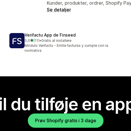
Kunder, produkter, ordrer, Shopify P
Se detaljer
Verifactu App de Finseed
ud af 5 stjerner
5,0
(11)
•
Gratis at installere
11 anmeldelser i alt
Módulo Verifactu - Emite facturas y cumple con la
normativa
il du tilføje en ap
Prøv Shopify gratis i 3 dage