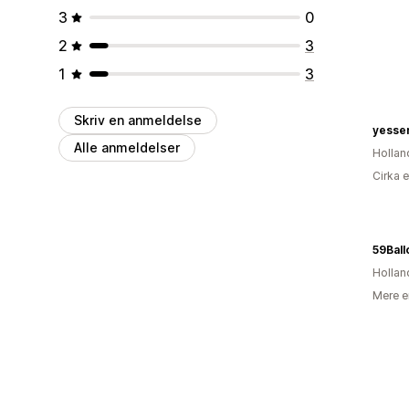
3
0
2
3
1
3
Skriv en anmeldelse
yessen
Alle anmeldelser
Hollan
Cirka 
59Bal
Hollan
Mere e