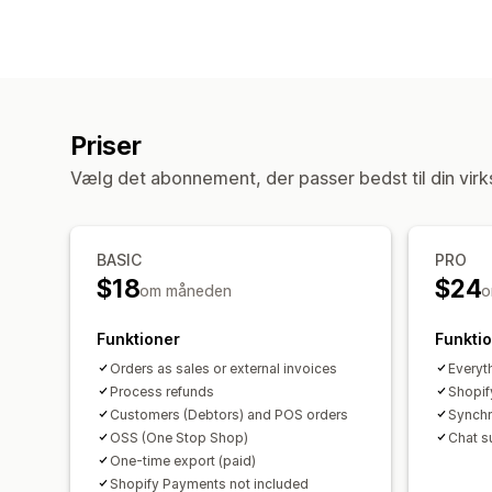
Priser
Vælg det abonnement, der passer bedst til din vir
BASIC
PRO
$18
$24
om måneden
o
Funktioner
Funkti
Orders as sales or external invoices
Everyt
Process refunds
Shopif
Customers (Debtors) and POS orders
Synchro
OSS (One Stop Shop)
Chat s
One-time export (paid)
Shopify Payments not included