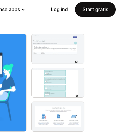
se apps
Log ind
Start gratis