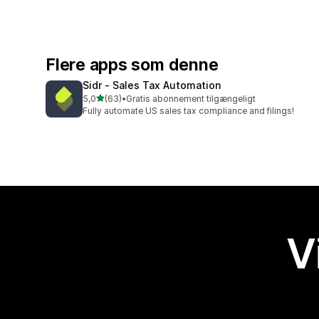
Flere apps som denne
Sidr ‑ Sales Tax Automation
ud af 5 stjerner
5,0
(63)
•
Gratis abonnement tilgængeligt
63 anmeldelser i alt
Fully automate US sales tax compliance and filings!
V