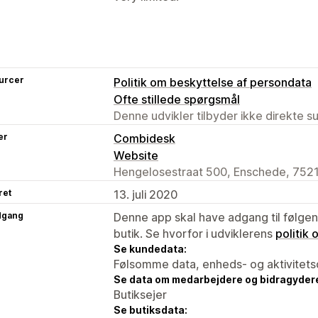
urcer
Politik om beskyttelse af persondata
Ofte stillede spørgsmål
Denne udvikler tilbyder ikke direkte s
er
Combidesk
Website
Hengelosestraat 500, Enschede, 752
ret
13. juli 2020
dgang
Denne app skal have adgang til følgend
butik. Se hvorfor i udviklerens
politik
Se kundedata:
Følsomme data, enheds- og aktivitets
Se data om medarbejdere og bidragyder
Butiksejer
Se butiksdata: