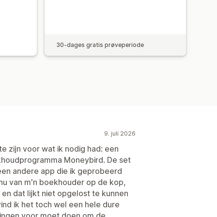
30-dages gratis prøveperiode
9. juli 2026
e zijn voor wat ik nodig had: een
ekhoudprogramma Moneybird. De set
 een andere app die ik geprobeerd
k nu van m'n boekhouder op de kop,
n dat lijkt niet opgelost te kunnen
nd ik het toch wel een hele dure
elingen voor moet doen om de