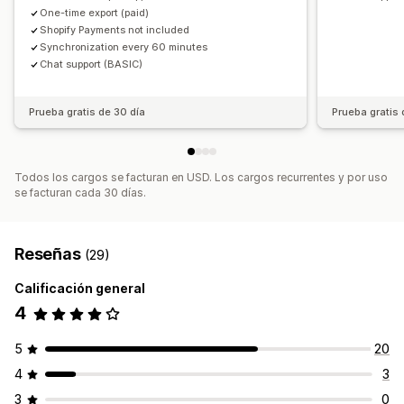
One-time export (paid)
Shopify Payments not included
Synchronization every 60 minutes
Chat support (BASIC)
Prueba gratis de 30 día
Prueba gratis 
Todos los cargos se facturan en USD. Los cargos recurrentes y por uso
se facturan cada 30 días.
Reseñas
(29)
Calificación general
4
5
20
4
3
3
0