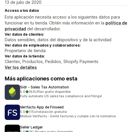
13 de julio de 2020
Acceso a los datos
Esta aplicación necesita acceso a los siguientes datos para
funcionar en tu tienda. Obtén más información en la
política de
privacidad
del desarrollador.
Ver datos de clientes:
Datos sensibles, datos del dispositivo y de la actividad
Ver datos de empleados y colaboradores:
Propietario de tienda
Ver datos de la tienda:
Clientes, Productos, Pedidos, Shopify Payments
Ver los detalles
Más aplicaciones como esta
Sidr ‑ Sales Tax Automation
de 5 estrellas
5.0
(63)
•
Plan gratis disponible
63 reseñas en total
Fully automate US sales tax compliance and filings!
Verifactu App de Finseed
de 5 estrellas
5.0
(11)
•
Instalación gratuita
11 reseñas en total
Módulo Verifactu - Emite facturas y cumple con la normativa
Seller Ledger
de 5 estrellas
5.0
(8)
•
Prueba gratis disponible