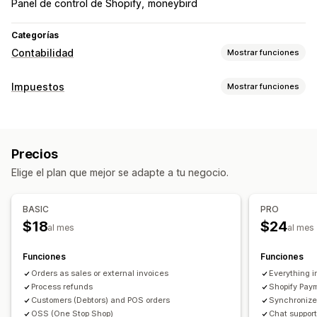
Panel de control de Shopify
moneybird
Categorías
Contabilidad
Mostrar funciones
Informes financieros
Impuestos
Mostrar funciones
Ventas y reembolsos
Impuesto sobre las ventas
Seguimiento de obligaciones
Operaciones financieras
Facturas con IVA
Facturación
Precios
Cálculo de impuestos
Elige el plan que mejor se adapte a tu negocio.
Sincronización de datos automatizada
Tasas de impuestos
Transacciones
Pagos
Registro
BASIC
PRO
Mapeo del impuesto sobre las ventas
$18
$24
Registro fiscal
IOSS y OSS (UE)
UE (IVA)
al mes
al mes
Informes y declaraciones
Funciones
Funciones
Devolución de impuestos locales
Orders as sales or external invoices
Everything 
Process refunds
Shopify Pay
Customers (Debtors) and POS orders
Synchronizes
OSS (One Stop Shop)
Chat support