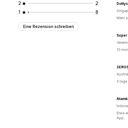
2
2
Dottyc
Singap
1
8
Mehr al
Eine Rezension schreiben
Super 
Verein
10 mon
2ERO
Austra
5 tage
Atamb
Indone
Etwa e
App