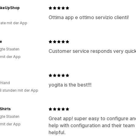
akeUpShop
Ottima app e ottimo servizio clienti!
ate mit der App
e
igte Staaten
Customer service responds very quick
 mit der App
hland
yogita is the best!!!
8 stunden mit der App
Shirts
igte Staaten
Great app! super easy to configure an
 mit der App
help with configuration and their tea
helpful.