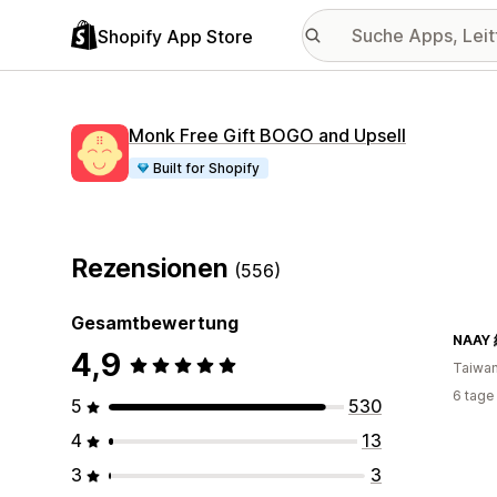
Shopify App Store
Monk Free Gift BOGO and Upsell
Built for Shopify
Rezensionen
(556)
Gesamtbewertung
NAA
4,9
Taiwa
6 tage
5
530
4
13
3
3