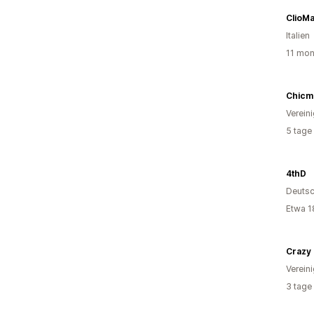
ClioM
Italien
11 mon
Chicm
Verein
5 tage
4thD
Deutsc
Etwa 1
Crazy 
Verein
3 tage