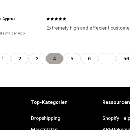
k Cyprus
n
Extremely high and effecient custome
te mit der App
1
2
3
4
5
6
…
56
Top-Kategorien
Ressourcen
Dropshipping
Shopify Hel
Marktplätze
API-Dokume