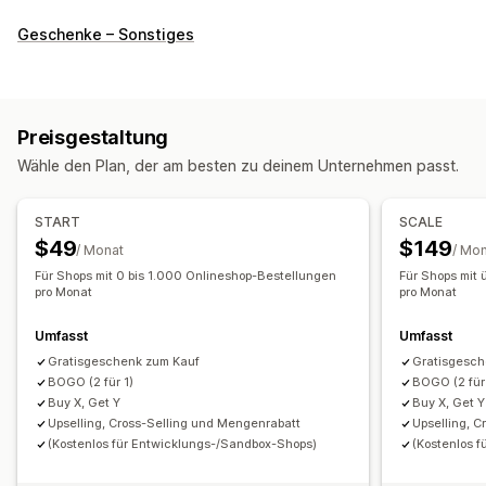
Rabatt-Typen
Geschenke – Sonstiges
BOGO
Mengenrabatte
Mengenstaffelungen
Massenrabatte
Kostenloser Versand
Warenkorbrabatte
Checkout-Rabatte
Geschenke
Prämien
Preisgestaltung
Upselling-Rabatte
Cross-Selling-Rabatte
Popups
Wähle den Plan, der am besten zu deinem Unternehmen passt.
Rabatte verwalten
Vorlagen
Währungsumrechnung
Trigger und Regeln
START
SCALE
Rabattstapelung
Targeting
Geolokalisierung
Tagging
$49
$149
/ Monat
/ Mo
Tracking
Analysen
Für Shops mit 0 bis 1.000 Onlineshop-Bestellungen
Für Shops mit
pro Monat
pro Monat
Umfasst
Umfasst
Gratisgeschenk zum Kauf
Gratisgesch
BOGO (2 für 1)
BOGO (2 für
Buy X, Get Y
Buy X, Get Y
Upselling, Cross-Selling und Mengenrabatt
Upselling, 
(Kostenlos für Entwicklungs-/Sandbox-Shops)
(Kostenlos 