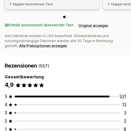
7-tägiger kostenloser Test
7-tägiger kos
Enthält automatisch übersetzten Text
Original anzeigen
Alle Gebühren werden in USD berechnet. Wiederkehrende und
nutzungsabhängige Gebühren werden alle 30 Tage in Rechnung
gestellt.
Alle Preisoptionen anzeigen
Rezensionen
(557)
Gesamtbewertung
4,9
5
531
4
13
3
3
2
2
1
8