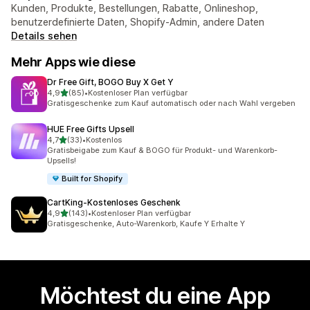
Kunden, Produkte, Bestellungen, Rabatte, Onlineshop,
benutzerdefinierte Daten, Shopify-Admin, andere Daten
Details sehen
Mehr Apps wie diese
Dr Free Gift, BOGO Buy X Get Y
von 5 Sternen
4,9
(85)
•
Kostenloser Plan verfügbar
85 Rezensionen insgesamt
Gratisgeschenke zum Kauf automatisch oder nach Wahl vergeben
HUE Free Gifts Upsell
von 5 Sternen
4,7
(33)
•
Kostenlos
33 Rezensionen insgesamt
Gratisbeigabe zum Kauf & BOGO für Produkt- und Warenkorb-
Upsells!
Built for Shopify
CartKing‑Kostenloses Geschenk
von 5 Sternen
4,9
(143)
•
Kostenloser Plan verfügbar
143 Rezensionen insgesamt
Gratisgeschenke, Auto-Warenkorb, Kaufe Y Erhalte Y
Möchtest du eine App