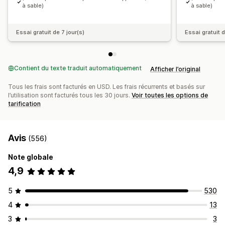
à sable)
à sable)
Essai gratuit de 7 jour(s)
Essai gratuit d
Contient du texte traduit automatiquement
Afficher l’original
Tous les frais sont facturés en USD. Les frais récurrents et basés sur
l’utilisation sont facturés tous les 30 jours.
Voir toutes les options de
tarification
Avis
(556)
Note globale
4,9
5
530
4
13
3
3