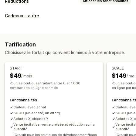
Réductions
Afficher les fonctionnalités
Types de réductions
Cadeaux – autre
Deux pour le prix d’un
Réductions en fonction de la quantité
Seuils de quantités
Réductions en gros
Expédition gratuite
Tarification
Réductions sur le panier
Réductions au paiement
Choisissez le forfait qui convient le mieux à votre entreprise.
Cadeaux
Récompenses
Réductions de ventes incitatives
Réductions de ventes croisées
Pop-ups
START
SCALE
Gestion des réductions
$49
$149
/ mois
/ moi
Modèles
Conversion de devises
Déclencheurs et règles
Pour les boutiques traitant entre 0 et 1 000
Pour les bouti
commandes en ligne par mois
en ligne par m
Cumul des réductions
Ciblage
Géolocalisation
Balisage
Suivi
Analyses de données
Fonctionnalités
Fonctionnalit
Cadeau avec achat
Cadeau ave
BOGO (un acheté, un offert)
BOGO (un ac
Achetez X, obtenez Y
Achetez X, 
Vente incitative, vente croisée et réduction sur la
Vente incita
quantité
quantité
(Gratuit pour les boutiques de développement/bacs
(Gratuit pou