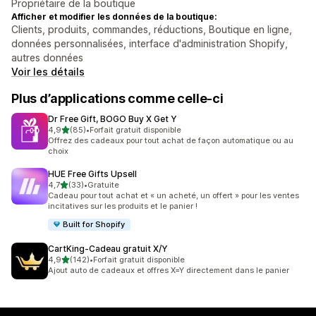
Propriétaire de la boutique
Afficher et modifier les données de la boutique:
Clients, produits, commandes, réductions, Boutique en ligne,
données personnalisées, interface d'administration Shopify,
autres données
Voir les détails
Plus d’applications comme celle-ci
Dr Free Gift, BOGO Buy X Get Y
étoile(s) sur 5
4,9
(85)
•
Forfait gratuit disponible
85 avis au total
Offrez des cadeaux pour tout achat de façon automatique ou au
choix
HUE Free Gifts Upsell
étoile(s) sur 5
4,7
(33)
•
Gratuite
33 avis au total
Cadeau pour tout achat et « un acheté, un offert » pour les ventes
incitatives sur les produits et le panier !
Built for Shopify
CartKing‑Cadeau gratuit X/Y
étoile(s) sur 5
4,9
(142)
•
Forfait gratuit disponible
142 avis au total
Ajout auto de cadeaux et offres X=Y directement dans le panier