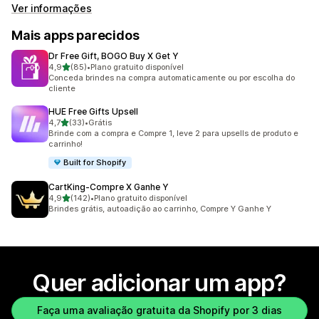
Ver informações
Mais apps parecidos
Dr Free Gift, BOGO Buy X Get Y
de 5 estrelas
4,9
(85)
•
Plano gratuito disponível
85 avaliações ao todo
Conceda brindes na compra automaticamente ou por escolha do
cliente
HUE Free Gifts Upsell
de 5 estrelas
4,7
(33)
•
Grátis
33 avaliações ao todo
Brinde com a compra e Compre 1, leve 2 para upsells de produto e
carrinho!
Built for Shopify
CartKing‑Compre X Ganhe Y
de 5 estrelas
4,9
(142)
•
Plano gratuito disponível
142 avaliações ao todo
Brindes grátis, autoadição ao carrinho, Compre Y Ganhe Y
Quer adicionar um app?
Faça uma avaliação gratuita da Shopify por 3 dias