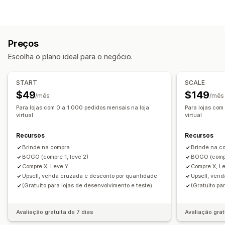
"Compre um e leve dois"
Descontos por volume
Intervalos de quantidade
Descontos em massa
Frete grátis
Descontos de carrinho
Preços
Descontos no checkout
Presentes
Recompensas
Escolha o plano ideal para o negócio.
Descontos de upsell
Descontos de cross-sell
Pop-ups
Gerenciamento de descontos
START
SCALE
Modelos
Conversão cambial
Acionadores e regras
$49
$149
/mês
/mês
Agrupamento de descontos
Definição de público-alvo
Para lojas com 0 a 1.000 pedidos mensais na loja
Para lojas com
virtual
virtual
Geolocalização
Marcação com tag
Acompanhamento
Análises
Recursos
Recursos
Brinde na compra
Brinde na c
BOGO (compre 1, leve 2)
BOGO (compr
Compre X, Leve Y
Compre X, L
Upsell, venda cruzada e desconto por quantidade
Upsell, ven
(Gratuito para lojas de desenvolvimento e teste)
(Gratuito pa
Avaliação gratuita de 7 dias
Avaliação grat