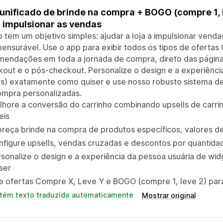
unificado de brinde na compra + BOGO (compre 1, 
 impulsionar as vendas
 tem um objetivo simples: ajudar a loja a impulsionar ven
ensurável. Use o app para exibir todos os tipos de oferta
endações em toda a jornada de compra, direto das páginas
out e o pós-checkout. Personalize o design e a experiência
s) exatamente como quiser e use nosso robusto sistema de 
ompra personalizadas.
lhore a conversão do carrinho combinando upsells de carr
eis
reça brinde na compra de produtos específicos, valores de
nfigure upsells, vendas cruzadas e descontos por quantid
rsonalize o design e a experiência da pessoa usuária de 
ser
e ofertas Compre X, Leve Y e BOGO (compre 1, leve 2) para
tém texto traduzido automaticamente
Mostrar original