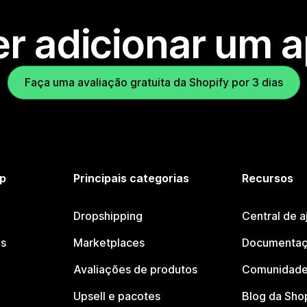
r adicionar um 
Faça uma avaliação gratuita da Shopify por 3 dias
p
Principais categorias
Recursos
Dropshipping
Central de a
os
Marketplaces
Documentaç
Avaliações de produtos
Comunidade
Upsell e pacotes
Blog da Sho