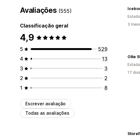
Avaliações
Icebou
(555)
Estado
3 mes
Classificação geral
4,9
5
529
Ollie 
4
13
Estado
3
3
17 dia
2
2
1
8
Escrever avaliação
Todas as avaliações
Store