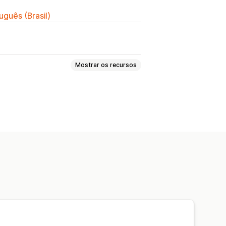
uguês (Brasil)
Mostrar os recursos
por volume
 em massa
Frete grátis
 checkout
Presentes
Descontos de cross-sell
Pop-ups
dores e regras
o de público-alvo
Geolocalização
o
Análises