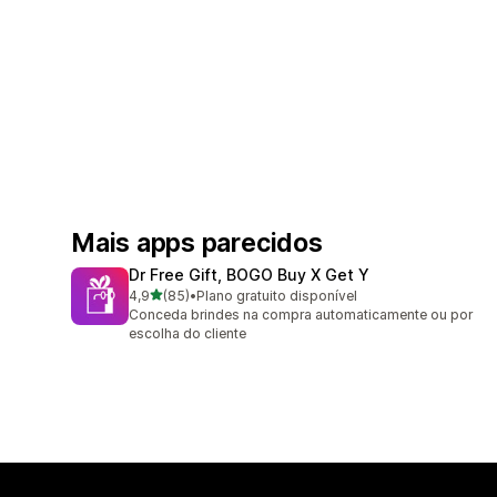
Mais apps parecidos
Dr Free Gift, BOGO Buy X Get Y
de 5 estrelas
4,9
(85)
•
Plano gratuito disponível
85 avaliações ao todo
Conceda brindes na compra automaticamente ou por
escolha do cliente