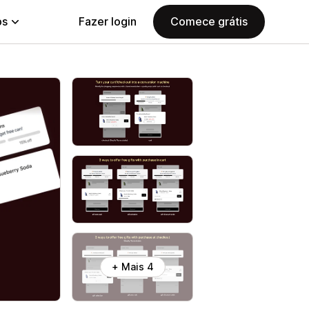
ps
Fazer login
Comece grátis
+ Mais 4