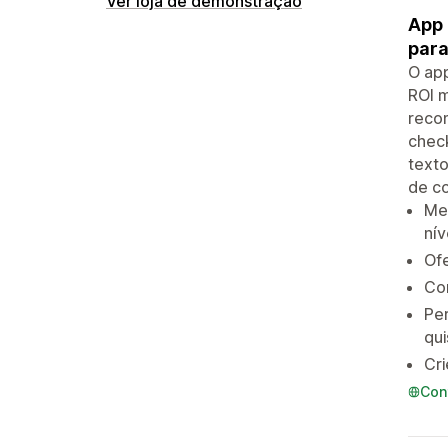
Ver loja de demonstração
App 
para
O app
ROI m
recom
check
texto
de c
Me
nív
Ofe
Co
Pe
qui
Cri
Con