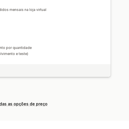
idos mensais na loja virtual
nto por quantidade
lvimento e teste)
odas as opções de preço