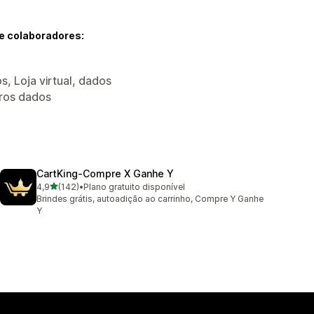
e colaboradores:
, Loja virtual, dados
tros dados
CartKing‑Compre X Ganhe Y
de 5 estrelas
4,9
(142)
•
Plano gratuito disponível
142 avaliações ao todo
Brindes grátis, autoadição ao carrinho, Compre Y Ganhe
Y