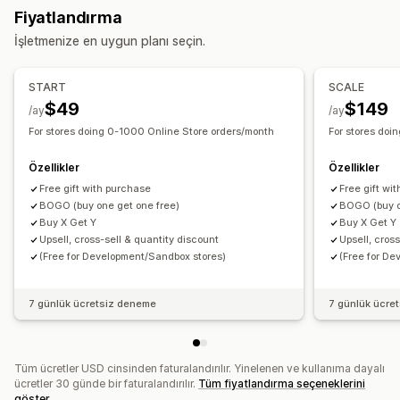
Fiyatlandırma
Yukarı satış indirimleri
Çapraz satış indirimleri
İşletmenize en uygun planı seçin.
Açılır pencereler
İndirimleri yönetme
START
SCALE
Şablonlar
Para birimi dönüştürme
Tetikleyiciler ve kurallar
$49
$149
/ay
/ay
İndirim birleştirme
Hedefleme
Coğrafi konum
Etiketleme
For stores doing 0-1000 Online Store orders/month
For stores doi
İzleme
Analizler
Özellikler
Özellikler
Free gift with purchase
Free gift wi
BOGO (buy one get one free)
BOGO (buy o
Buy X Get Y
Buy X Get Y
Upsell, cross-sell & quantity discount
Upsell, cros
(Free for Development/Sandbox stores)
(Free for D
7 günlük ücretsiz deneme
7 günlük ücre
Tüm ücretler USD cinsinden faturalandırılır. Yinelenen ve kullanıma dayalı
ücretler 30 günde bir faturalandırılır.
Tüm fiyatlandırma seçeneklerini
göster