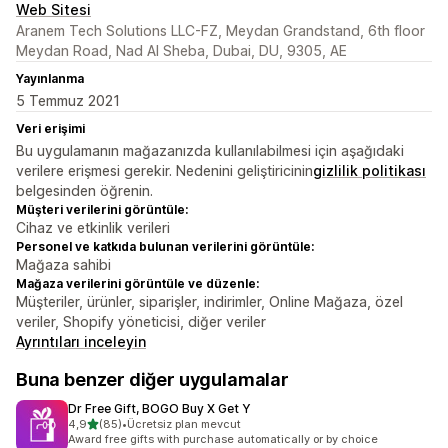
Web Sitesi
Aranem Tech Solutions LLC-FZ, Meydan Grandstand, 6th floor
Meydan Road, Nad Al Sheba, Dubai, DU, 9305, AE
Yayınlanma
5 Temmuz 2021
Veri erişimi
Bu uygulamanın mağazanızda kullanılabilmesi için aşağıdaki
verilere erişmesi gerekir. Nedenini geliştiricinin
gizlilik politikası
belgesinden öğrenin.
Müşteri verilerini görüntüle:
Cihaz ve etkinlik verileri
Personel ve katkıda bulunan verilerini görüntüle:
Mağaza sahibi
Mağaza verilerini görüntüle ve düzenle:
Müşteriler, ürünler, siparişler, indirimler, Online Mağaza, özel
veriler, Shopify yöneticisi, diğer veriler
Ayrıntıları inceleyin
Buna benzer diğer uygulamalar
Dr Free Gift, BOGO Buy X Get Y
5 yıldız üzerinden
4,9
(85)
•
Ücretsiz plan mevcut
toplam 85 değerlendirme
Award free gifts with purchase automatically or by choice