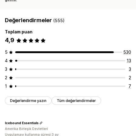
Değerlendirmeler
(555)
Toplam puan
4,9
5
530
4
13
3
3
2
2
1
7
Değerlendirme yazın
Tüm değerlendirmeler
Icebound Essentials
Amerika Birleşik Devletleri
Uygulamayı kullanma süresi:3 ay