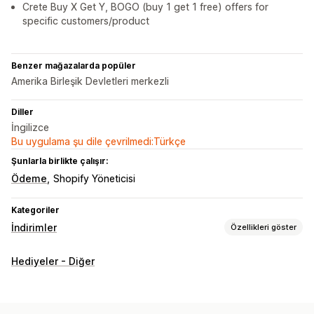
Crete Buy X Get Y, BOGO (buy 1 get 1 free) offers for
specific customers/product
Benzer mağazalarda popüler
Amerika Birleşik Devletleri merkezli
Diller
İngilizce
Bu uygulama şu dile çevrilmedi:Türkçe
Şunlarla birlikte çalışır:
Ödeme
Shopify Yöneticisi
Kategoriler
İndirimler
Özellikleri göster
İndirim türleri
Hediyeler - Diğer
Bir alana bir bedava
Hacim bazlı indirimler
Adet indirimleri
Toplu indirimler
Ücretsiz kargo
Sepet indirimleri
Ödemede indirim
Hediyeler
Ödüller