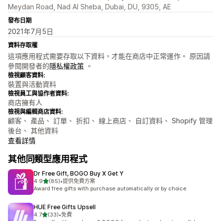
Meydan Road, Nad Al Sheba, Dubai, DU, 9305, AE
發布日期
2021年7月5日
資料存取權
這項應用程式需要存取以下資料，才能在商店中正常運作。 原因請
參閱開發者的
隱私權政策
。
檢視顧客資料:
裝置與活動資料
檢視員工與協作者資料:
商店擁有人
檢視與編輯商店資料:
顧客、 產品、 訂單、 折扣、 線上商店、 自訂資料、 Shopify 管理
後台、 其他資料
查看詳情
其他同類型應用程式
Dr Free Gift, BOGO Buy X Get Y
滿分 5 顆星
4.9
(85)
•
提供免費方案
共有 85 則評價
Award free gifts with purchase automatically or by choice
HUE Free Gifts Upsell
滿分 5 顆星
4.7
(33)
•
免費
共有 33 則評價