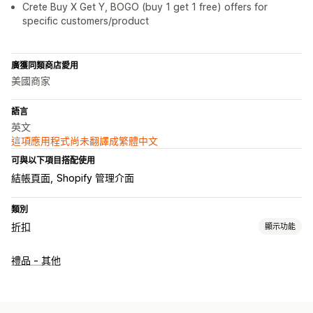
Crete Buy X Get Y, BOGO (buy 1 get 1 free) offers for
specific customers/product
廣獲同類商店愛用
美國商家
語言
英文
這項應用程式尚未翻譯成繁體中文
可與以下項目搭配使用
結帳頁面
Shopify 管理介面
類別
折扣
顯示功能
折扣類型
禮品 - 其他
買一送一
大量購買折扣
數量折扣
大量折扣
免運費
購物車折扣
結帳折扣
禮品
獎勵
追加銷售折扣
交叉銷售折扣
彈出式視窗