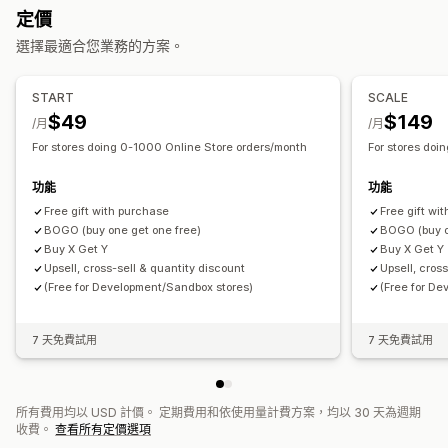
管理折扣
定價
範本
幣別轉換
觸發條件與規則
折扣合併
目標設定
地理位置
選擇最適合您業務的方案。
標記
追蹤
分析
START
SCALE
$49
$149
/月
/月
For stores doing 0-1000 Online Store orders/month
For stores doi
功能
功能
Free gift with purchase
Free gift wi
BOGO (buy one get one free)
BOGO (buy o
Buy X Get Y
Buy X Get Y
Upsell, cross-sell & quantity discount
Upsell, cros
(Free for Development/Sandbox stores)
(Free for D
7 天免費試用
7 天免費試用
所有費用均以 USD 計價。 定期費用和依使用量計費方案，均以 30 天為週期
收費。
查看所有定價選項