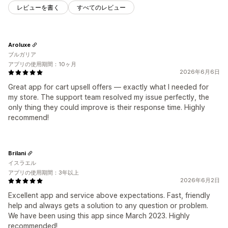
レビューを書く
すべてのレビュー
Aroluxe
ブルガリア
アプリの使用期間：10ヶ月
2026年6月6日
Great app for cart upsell offers — exactly what I needed for
my store. The support team resolved my issue perfectly, the
only thing they could improve is their response time. Highly
recommend!
Brilani
イスラエル
アプリの使用期間：3年以上
2026年6月2日
Excellent app and service above expectations. Fast, friendly
help and always gets a solution to any question or problem.
We have been using this app since March 2023. Highly
recommended!