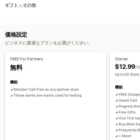
カートの表示
ギフト - その他
お知らせ
カスタムスタイル
カスタムルール
カスタムCSS
ディスカウントフィールド
プロモーション
ギフト包装
モバイル対応
カートドロワー
常時表示カート
価格設定
利用規約チェックボックス
カウントダウンタイマー
ビジネスに最適なプランをお選びください。
アップセル
おすすめ商品
購入数量ベースの割引
無料配送
FREE For Partners
Starter
よく同時購入される商品
配送バー
リワードの引き換え
$12.99
無料
/
段階式リワード
無料ギフト
一括割引
Up to 50 Store
機能
チェックアウト環境のカスタマイズ
機能
Monster Cart Free on any partner store
カスタムメモ
自動ディスカウント
ワンクリックアップセル
FREE Design
These stores are mainly used for testing
Upsell Cart
Progress Ba
Free Gifts
One Tick Up
Buy More S
Frequently 
+ More!