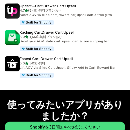
Upcart—Cart Drawer Cart Upsell
5つ星中
4.7
(849)
•
無料プランあり
合計レビュー数：849件
Boost AOV w/ slide cart, reward bar, upsell cart & free gifts
Built for Shopify
Kaching CartDrawer Cart Upsell
5つ星中
5.0
(1,133)
•
無料プランあり
合計レビュー数：1133件
Boost your AOV: slide cart, upsell cart & free shipping bar
Built for Shopify
Essent Cart Drawer Cart Upsell
5つ星中
5.0
(802)
•
無料
合計レビュー数：802件
Lift AOV via Slide Cart Upsell, Sticky Add to Cart, Reward Bar
Built for Shopify
使ってみたいアプリがあり
ましたか？
Shopifyを3日間無料でお試しください