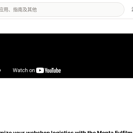
图库
mize your webshop logistics with the Monta Fulfilm