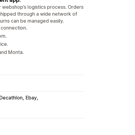
r webshop’s logistics process. Orders
 shipped through a wide network of
eturns can be managed easily.
 connection.
em.
ice.
and Monta.
Decathlon
Ebay