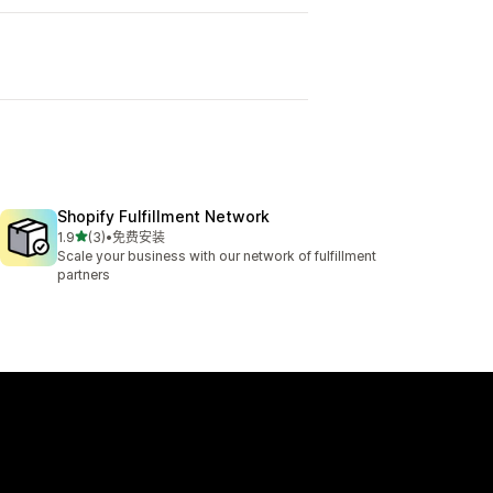
Shopify Fulfillment Network
星（满分 5 星）
1.9
(3)
•
免费安装
总共 3 条评论
Scale your business with our network of fulfillment
partners