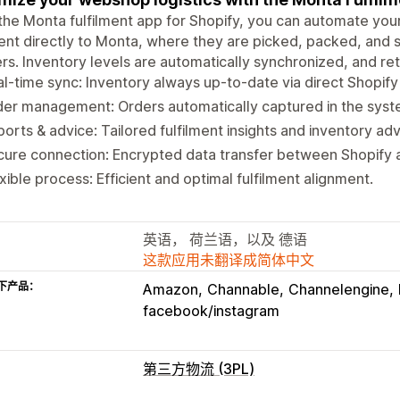
the Monta fulfilment app for Shopify, you can automate you
ent directly to Monta, where they are picked, packed, and
ers. Inventory levels are automatically synchronized, and r
l-time sync: Inventory always up-to-date via direct Shopify
er management: Orders automatically captured in the syst
orts & advice: Tailored fulfilment insights and inventory adv
ure connection: Encrypted data transfer between Shopify 
xible process: Efficient and optimal fulfilment alignment.
英语， 荷兰语，以及 德语
这款应用未翻译成简体中文
下产品：
Amazon
Channable
Channelengine
facebook/instagram
第三方物流 (3PL)