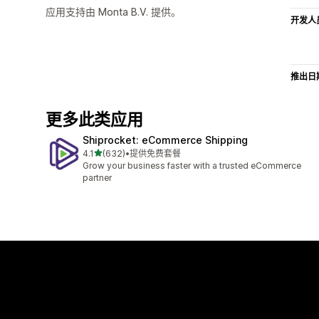
应用支持由 Monta B.V. 提供。
开发人
推出日
更多此类应用
Shiprocket: eCommerce Shipping
星（满分 5 星）
4.1
(632)
•
提供免费套餐
总共 632 条评论
Grow your business faster with a trusted eCommerce
partner