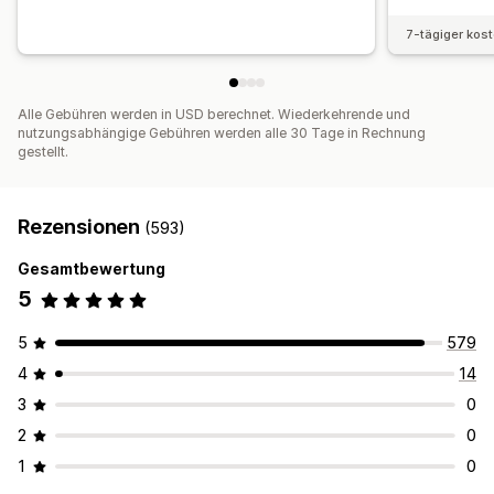
Analysen
A/B-Tests
Großhandelspreise
Dynamische Preise
Individuelle Preise
7-tägiger kos
Alle Gebühren werden in USD berechnet. Wiederkehrende und
nutzungsabhängige Gebühren werden alle 30 Tage in Rechnung
gestellt.
Rezensionen
(593)
Gesamtbewertung
5
5
579
4
14
3
0
2
0
1
0