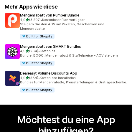
Mehr Apps wie diese
Mengenrabatt von Pumper Bundle
von 5 Sternen
4,9
(3.207)
•
Kostenloser Plan verfügbar
3207 Rezensionen insgesamt
Steigern Sie den AOV mit Paketen, Geschenken und
Mengenrabatte
Built for Shopify
Mengenrabatt von SMART Bundles
von 5 Sternen
4,9
(264)
•
Kostenlos
264 Rezensionen insgesamt
Bundle, BOGO, Mengenrabatt & Staffelpreise – AOV steigern
Built for Shopify
Dealeasy: Volume Discounts App
von 5 Sternen
4,9
(584)
•
Kostenlose Installation
584 Rezensionen insgesamt
Bundles für Mengenrabatte, Preisstaffelungen & Gratisgeschenke.
Built for Shopify
Möchtest du eine App
hinzufügen?