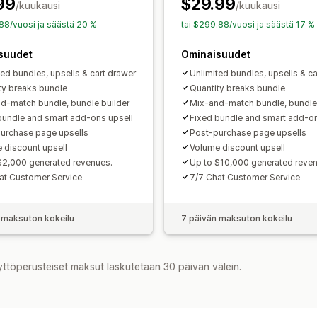
99
Alennusten hallinnointi
$29.99
/kuukausi
Tukkuerät
Tukkuhinnoittelu
/kuukausi
Dynaamin
Mallit
Mukautettu koodi
Mukautetut 
Mukautettu hinnoittelu
.88/vuosi ja säästä 20 %
tai $299.88/vuosi ja säästä 17 %
Käynnistimet ja säännöt
Alennusten 
suudet
Ominaisuudet
A/B-testaus
ted bundles, upsells & cart drawer
Unlimited bundles, upsells & ca
ty breaks bundle
Quantity breaks bundle
d-match bundle, bundle builder
Mix-and-match bundle, bundle 
bundle and smart add-ons upsell
Fixed bundle and smart add-on
urchase page upsells
Post-purchase page upsells
 discount upsell
Volume discount upsell
$2,000 generated revenues.
Up to $10,000 generated reve
at Customer Service
7/7 Chat Customer Service
 maksuton kokeilu
7 päivän maksuton kokeilu
yttöperusteiset maksut laskutetaan 30 päivän välein.