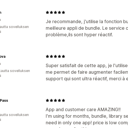
n
a
Je recommande, j'utilise la fonction bu
autta sovelluksen
meilleure appli de bundle. Le service c
ä
problème,ils sont hyper réactif.
ova
a
Super satisfait de cette app, je l'utili
kautta sovelluksen
me permet de faire augmenter facilem
ä
support qui sont ultra réactif, merci à 
Pass
App and customer care AMAZING!!
autta sovelluksen
I'm using for months, bundle, library s
ä
need in only one app! price is low com