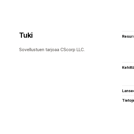
Tuki
Resurs
Sovellustuen tarjoaa CScorp LLC.
Kehitt
Lanse
Tietoj