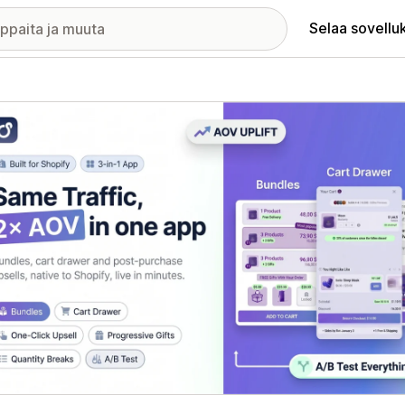
Selaa sovellu
elykuvagalleria