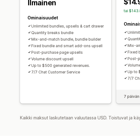
$14.
Ilmainen
tai $143
Ominaisuudet
Ominai
Unlimited bundles, upsells & cart drawer
Unlimi
Quantity breaks bundle
Quanti
Mix-and-match bundle, bundle builder
Mix-an
Fixed bundle and smart add-ons upsell
Fixed 
Post-purchase page upsells
Post-p
Volume discount upsell
Volume
Up to $500 generated revenues.
Up to 
7/7 Chat Customer Service
7/7 Ch
7 päivän
Kaikki maksut laskutetaan valuutassa USD. Toistuvat ja kä