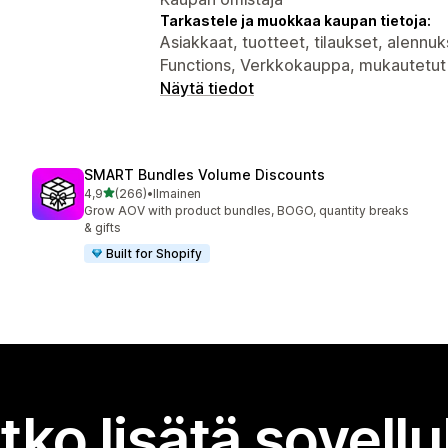
Tarkastele ja muokkaa kaupan tietoja:
Asiakkaat, tuotteet, tilaukset, alennuk
Functions, Verkkokauppa, mukautetut 
Näytä tiedot
SMART Bundles Volume Discounts
/ 5 tähteä
4,9
(266)
•
Ilmainen
266 arvostelua yhteensä
Grow AOV with product bundles, BOGO, quantity breaks
& gifts
Built for Shopify
tko lisätä sovell