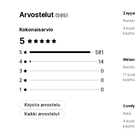
Arvostelut
Zayya
(595)
Ransk
4 kuuk
Kokonaisarvio
käyttö
5
5
581
Welan
4
14
Ransk
3
0
11 kuu
2
0
käyttö
1
0
Kirjoita arvostelu
Comfy
Kaikki arvostelut
Italia
4 kuuk
käyttö