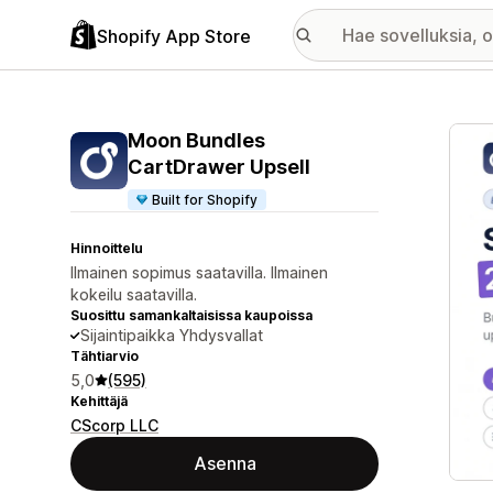
Shopify App Store
Esitt
Moon Bundles
CartDrawer Upsell
Built for Shopify
Hinnoittelu
Ilmainen sopimus saatavilla. Ilmainen
kokeilu saatavilla.
Suosittu samankaltaisissa kaupoissa
Sijaintipaikka Yhdysvallat
Tähtiarvio
5,0
(595)
Kehittäjä
CScorp LLC
Asenna