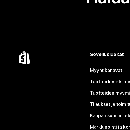
Sovellusluokat
Myyntikanavat
Tuotteiden etsimi
Tuotteiden myym
Tilaukset ja toimi
Kaupan suunnittel
Markkinointi ja ko