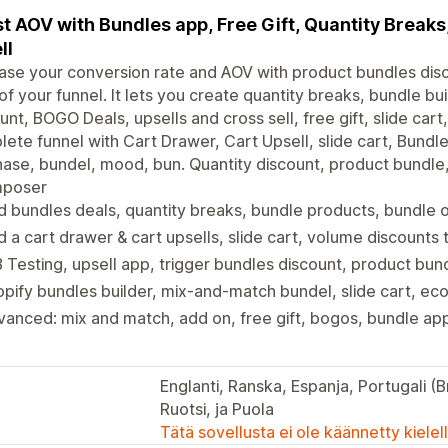
t AOV with Bundles app, Free Gift, Quantity Breaks
ll
ase your conversion rate and AOV with product bundles disc
of your funnel. It lets you create quantity breaks, bundle b
unt, BOGO Deals, upsells and cross sell, free gift, slide cart, 
ete funnel with Cart Drawer, Cart Upsell, slide cart, Bundl
ase, bundel, mood, bun. Quantity discount, product bundle
poser
 bundles deals, quantity breaks, bundle products, bundle of
 a cart drawer & cart upsells, slide cart, volume discounts
 Testing, upsell app, trigger bundles discount, product bund
pify bundles builder, mix-and-match bundel, slide cart, 
anced: mix and match, add on, free gift, bogos, bundle ap
Englanti, Ranska, Espanja, Portugali (Bras
Ruotsi, ja Puola
Tätä sovellusta ei ole käännetty kiele