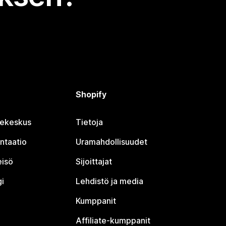
Shopify
jekeskus
Tietoja
ntaatio
Uramahdollisuudet
eisö
Sijoittajat
i
Lehdistö ja media
Kumppanit
Affiliate-kumppanit