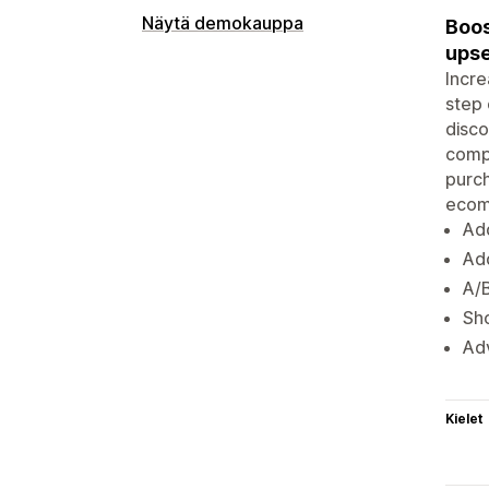
Näytä demokauppa
Boos
upse
Incre
step 
disco
compl
purch
ecom
Add
Add
A/B
Sho
Adv
Kielet