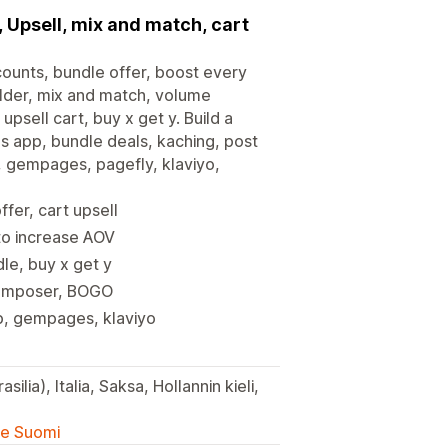
, Upsell, mix and match, cart
ounts, bundle offer, boost every
uilder, mix and match, volume
upsell cart, buy x get y. Build a
es app, bundle deals, kaching, post
, gempages, pagefly, klaviyo,
fer, cart upsell
 to increase AOV
le, buy x get y
ecomposer, BOGO
p, gempages, klaviyo
ilia), Italia, Saksa, Hollannin kieli,
lle Suomi