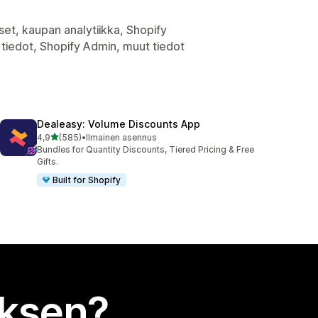
set, kaupan analytiikka, Shopify
tiedot, Shopify Admin, muut tiedot
Dealeasy: Volume Discounts App
/ 5 tähteä
4,9
(585)
•
Ilmainen asennus
585 arvostelua yhteensä
Bundles for Quantity Discounts, Tiered Pricing & Free
Gifts.
Built for Shopify
uksen?