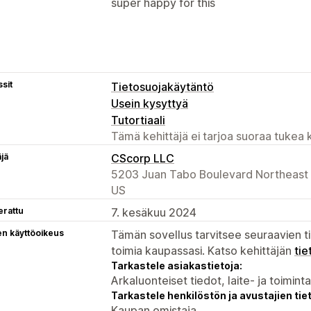
super happy for this
sit
Tietosuojakäytäntö
Usein kysyttyä
Tutortiaali
Tämä kehittäjä ei tarjoa suoraa tukea k
äjä
CScorp LLC
5203 Juan Tabo Boulevard Northeast 
US
erattu
7. kesäkuu 2024
en käyttöoikeus
Tämän sovellus tarvitsee seuraavien ti
toimia kaupassasi. Katso kehittäjän
tie
Tarkastele asiakastietoja:
Arkaluonteiset tiedot, laite- ja toimint
Tarkastele henkilöstön ja avustajien tiet
Kaupan omistaja