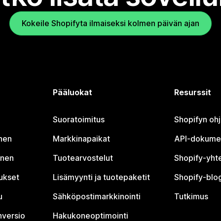
Kokeile Shopifyta ilmaiseksi kolmen päivän ajan
Pääluokat
Resurssit
Suoratoimitus
Shopifyn oh
nen
Markkinapaikat
API-dokume
inen
Tuotearvostelut
Shopify-yht
tukset
Lisämyynti ja tuotepaketit
Shopify-blog
u
Sähköpostimarkkinointi
Tutkimus
nversio
Hakukoneoptimointi