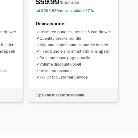
$59.99
en hinnoittelu
/kuukausi
fontit
Valuutan vaihto
Kampanjat
tai $599.88/vuosi ja säästä 17 %
pinottaminen
Analytiikka
Ominaisuudet
rt drawer
Unlimited bundles, upsells & cart drawer
Quantity breaks bundle
builder
Mix-and-match bundle, bundle builder
s upsell
Fixed bundle and smart add-ons upsell
Post-purchase page upsells
Volume discount upsell
nues.
Unlimited revenues
7/7 Chat Customer Service
7 päivän maksuton kokeilu