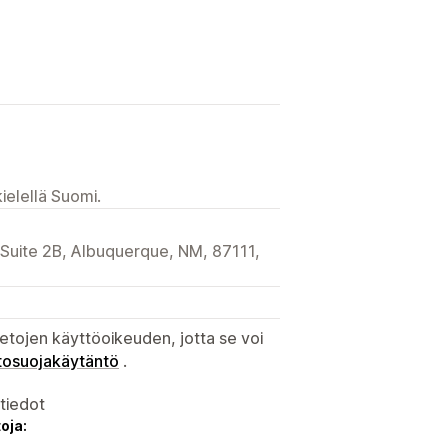
ielellä Suomi.
Suite 2B, Albuquerque, NM, 87111,
etojen käyttöoikeuden, jotta se voi
tosuojakäytäntö
.
atiedot
oja: