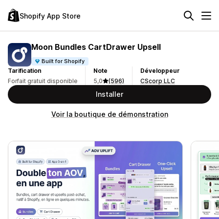
Shopify App Store
Moon Bundles CartDrawer Upsell
Built for Shopify
Tarification
Note
Développeur
Forfait gratuit disponible
5,0
(596)
CScorp LLC
Installer
Voir la boutique de démonstration