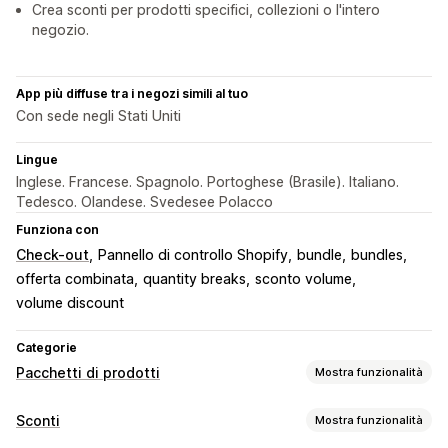
Crea sconti per prodotti specifici, collezioni o l'intero
negozio.
App più diffuse tra i negozi simili al tuo
Con sede negli Stati Uniti
Lingue
Inglese. Francese. Spagnolo. Portoghese (Brasile). Italiano.
Tedesco. Olandese. Svedesee Polacco
Funziona con
Check-out
Pannello di controllo Shopify
bundle
bundles
offerta combinata
quantity breaks
sconto volume
volume discount
Categorie
Pacchetti di prodotti
Mostra funzionalità
Tipi di pacchetti
Sconti
Mostra funzionalità
Pacchetti fissi
Multipack
Pacchetti mix-and-match