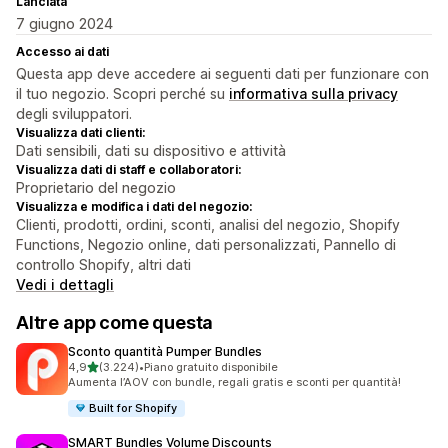
Lanciata
7 giugno 2024
Accesso ai dati
Questa app deve accedere ai seguenti dati per funzionare con
il tuo negozio. Scopri perché su
informativa sulla privacy
degli sviluppatori.
Visualizza dati clienti:
Dati sensibili, dati su dispositivo e attività
Visualizza dati di staff e collaboratori:
Proprietario del negozio
Visualizza e modifica i dati del negozio:
Clienti, prodotti, ordini, sconti, analisi del negozio, Shopify
Functions, Negozio online, dati personalizzati, Pannello di
controllo Shopify, altri dati
Vedi i dettagli
Altre app come questa
Sconto quantità Pumper Bundles
stelle su 5
4,9
(3.224)
•
Piano gratuito disponibile
3224 recensioni totali
Aumenta l’AOV con bundle, regali gratis e sconti per quantità!
Built for Shopify
SMART Bundles Volume Discounts