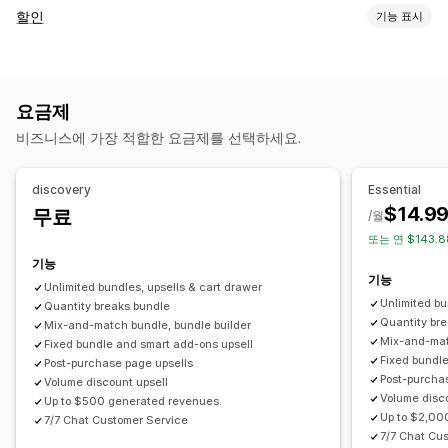
번들 유형
할인
기능 표시
고정 번들
멀티팩
믹스앤매치 번들
이형 상품 번들
할인 유형
무제한 옵션 번들
상자 만들기
선물 상자
미스터리 상자
할인 코드
원 플러스 원
고정 가격
수량 할인
수량 구분
구독 상자
도매 번들
상향 판매 번들
교차 판매 번들
요금제
균일 할인
백분율 할인
대량 할인
무료 배송
카트 할인
함께 자주 구매하는 제품
관련 제품
디지털 상품
실물 제품
비즈니스에 가장 적합한 요금제를 선택하세요.
결제 할인
기프트
제품 번들
시간 한정 혜택
카운트다운 타이머
사용자 지정 번들
상향 판매 할인
교차 판매 할인
팝업
배너
동적 가격
설정 가능한 가격
discovery
Essential
사용자 지정 할인
고정 가격
계층별 가격
수량 구분
할인
수량 할인
균일 할인
$14.9
무료
/월
할인 관리
백분율 할인
카트 할인
무료 배송
원 플러스 원
구독
대량 가격
또는 연 $143.
템플릿
사용자 지정 코드
커스텀 폰트
환전
캠페인
도매가
동적 가격
사용자 지정 가격 책정
기능
기능
트리거 및 규칙
할인 누적
분석
A/B 테스트
Unlimited bundles, upsells & cart drawer
Unlimited bu
Quantity breaks bundle
Quantity br
Mix-and-match bundle, bundle builder
Mix-and-mat
Fixed bundle and smart add-ons upsell
Fixed bundl
Post-purchase page upsells
Post-purcha
Volume discount upsell
Volume disc
Up to $500 generated revenues.
Up to $2,00
7/7 Chat Customer Service
7/7 Chat Cu