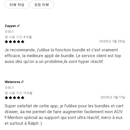
리뷰 작성
모든 리뷰
Zayyan
프랑스
앱 사용 기간 4개월
2026년 7월 28일
Je recommande, j'utilise la fonction bundle et c'est vraiment
efficace, la meilleure appli de bundle. Le service client est top
aussi dès qu'on a un problème,ils sont hyper réactif.
Welanova
프랑스
앱 사용 기간 11개월
2026년 7월 17일
Super satisfait de cette app, je l'utilise pour les bundles et cart
drawer, àa me permet de faire augmenter facilement mon AOV
!! Mention spécial au support qui sont ultra réactif, merci à eux
et surtout à Ralph ;)