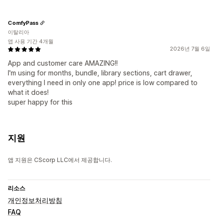
ComfyPass
이탈리아
앱 사용 기간 4개월
2026년 7월 6일
App and customer care AMAZING!!
I'm using for months, bundle, library sections, cart drawer,
everything I need in only one app! price is low compared to
what it does!
super happy for this
지원
앱 지원은 CScorp LLC에서 제공합니다.
리소스
개인정보처리방침
FAQ