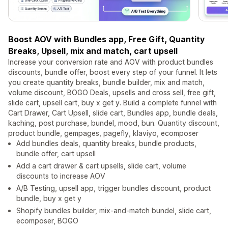
Boost AOV with Bundles app, Free Gift, Quantity
Breaks, Upsell, mix and match, cart upsell
Increase your conversion rate and AOV with product bundles
discounts, bundle offer, boost every step of your funnel. It lets
you create quantity breaks, bundle builder, mix and match,
volume discount, BOGO Deals, upsells and cross sell, free gift,
slide cart, upsell cart, buy x get y. Build a complete funnel with
Cart Drawer, Cart Upsell, slide cart, Bundles app, bundle deals,
kaching, post purchase, bundel, mood, bun. Quantity discount,
product bundle, gempages, pagefly, klaviyo, ecomposer
Add bundles deals, quantity breaks, bundle products,
bundle offer, cart upsell
Add a cart drawer & cart upsells, slide cart, volume
discounts to increase AOV
A/B Testing, upsell app, trigger bundles discount, product
bundle, buy x get y
Shopify bundles builder, mix-and-match bundel, slide cart,
ecomposer, BOGO