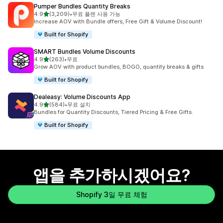
Pumper Bundles Quantity Breaks
별 5개 중
4.9
(3,209)
•
무료 플랜 사용 가능
총 리뷰 3209개
Increase AOV with Bundle offers, Free Gift & Volume Discount!
Built for Shopify
SMART Bundles Volume Discounts
별 5개 중
4.9
(263)
•
무료
총 리뷰 263개
Grow AOV with product bundles, BOGO, quantity breaks & gifts
Built for Shopify
Dealeasy: Volume Discounts App
별 5개 중
4.9
(584)
•
무료 설치
총 리뷰 584개
Bundles for Quantity Discounts, Tiered Pricing & Free Gifts.
Built for Shopify
앱을 추가하시겠어요?
Shopify 3일 무료 체험