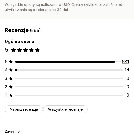
Wszystkie opłaty są naliczane w USD. Opłaty cykliczne i zależne od
użytkowania są pobierane co 30 dni.
Recenzje
(595)
Ogólna ocena
5
5
581
4
14
3
0
2
0
1
0
Napisz recenzję
Wszystkie recenzje
Zayyan