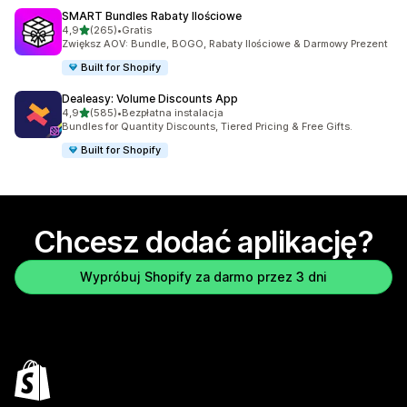
SMART Bundles Rabaty Ilościowe
na 5 gwiazdek
4,9
(265)
•
Gratis
Łączna liczba recenzji: 265
Zwiększ AOV: Bundle, BOGO, Rabaty Ilościowe & Darmowy Prezent
Built for Shopify
Dealeasy: Volume Discounts App
na 5 gwiazdek
4,9
(585)
•
Bezpłatna instalacja
Łączna liczba recenzji: 585
Bundles for Quantity Discounts, Tiered Pricing & Free Gifts.
Built for Shopify
Chcesz dodać aplikację?
Wypróbuj Shopify za darmo przez 3 dni