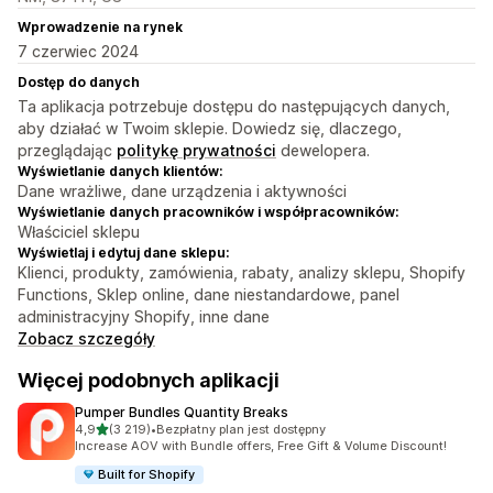
Wprowadzenie na rynek
7 czerwiec 2024
Dostęp do danych
Ta aplikacja potrzebuje dostępu do następujących danych,
aby działać w Twoim sklepie. Dowiedz się, dlaczego,
przeglądając
politykę prywatności
dewelopera.
Wyświetlanie danych klientów:
Dane wrażliwe, dane urządzenia i aktywności
Wyświetlanie danych pracowników i współpracowników:
Właściciel sklepu
Wyświetlaj i edytuj dane sklepu:
Klienci, produkty, zamówienia, rabaty, analizy sklepu, Shopify
Functions, Sklep online, dane niestandardowe, panel
administracyjny Shopify, inne dane
Zobacz szczegóły
Więcej podobnych aplikacji
Pumper Bundles Quantity Breaks
na 5 gwiazdek
4,9
(3 219)
•
Bezpłatny plan jest dostępny
Łączna liczba recenzji: 3219
Increase AOV with Bundle offers, Free Gift & Volume Discount!
Built for Shopify