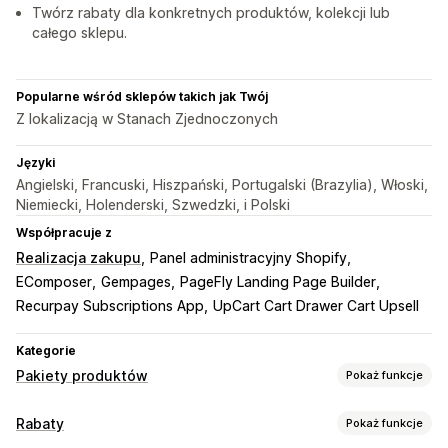
Twórz rabaty dla konkretnych produktów, kolekcji lub
całego sklepu.
Popularne wśród sklepów takich jak Twój
Z lokalizacją w Stanach Zjednoczonych
Języki
Angielski, Francuski, Hiszpański, Portugalski (Brazylia), Włoski,
Niemiecki, Holenderski, Szwedzki, i Polski
Współpracuje z
Realizacja zakupu
Panel administracyjny Shopify
EComposer
Gempages
PageFly Landing Page Builder
Recurpay Subscriptions App
UpCart Cart Drawer Cart Upsell
Kategorie
Pakiety produktów
Pokaż funkcje
Typy pakietów
Rabaty
Pokaż funkcje
Stałe pakiety
Wielopaki
Pakiety mieszane