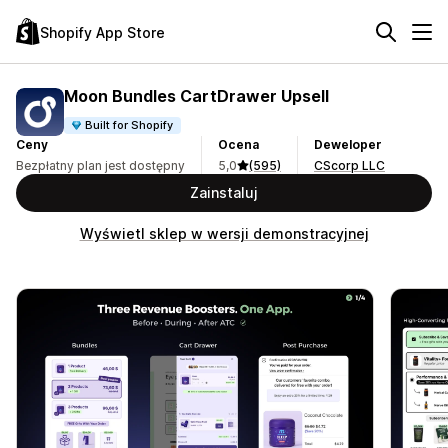
Shopify App Store
Moon Bundles CartDrawer Upsell
Built for Shopify
Ceny
Ocena
Deweloper
Bezpłatny plan jest dostępny
5,0
(595)
CScorp LLC
Zainstaluj
Wyświetl sklep w wersji demonstracyjnej