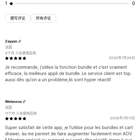
1
0
撰写评论
所有评论
Zayyan
法国
4个月 人在使用应用
2026年7月28日
Je recommande, j'utilise la fonction bundle et c'est vraiment
efficace, la meilleure appli de bundle. Le service client est top
aussi dès qu'on a un problème,ils sont hyper réactif.
Welanova
法国
11个月 人在使用应用
2026年7月17日
Super satisfait de cette app, je l'utilise pour les bundles et cart
drawer, àa me permet de faire augmenter facilement mon AOV
!! Mention spécial au support qui sont ultra réactif, merci à eux