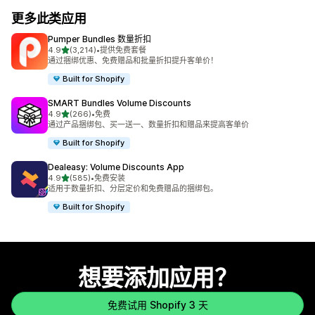
更多此类应用
Pumper Bundles 数量折扣
星（满分 5 星）
4.9
(3,214)
•
提供免费套餐
总共 3214 条评论
通过捆绑优惠、免费赠品和批量折扣提升客单价！
Built for Shopify
SMART Bundles Volume Discounts
星（满分 5 星）
4.9
(266)
•
免费
总共 266 条评论
通过产品捆绑包、买一送一、数量折扣和赠品来提高客单价
Built for Shopify
Dealeasy: Volume Discounts App
星（满分 5 星）
4.9
(585)
•
免费安装
总共 585 条评论
适用于数量折扣、分层定价和免费赠品的捆绑包。
Built for Shopify
想要添加应用？
免费试用 Shopify 3 天