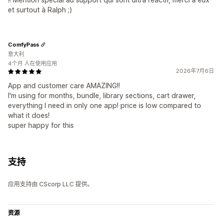
et surtout à Ralph ;)
ComfyPass
意大利
4个月 人在使用应用
2026年7月6日
App and customer care AMAZING!!
I'm using for months, bundle, library sections, cart drawer,
everything I need in only one app! price is low compared to
what it does!
super happy for this
支持
应用支持由 CScorp LLC 提供。
资源