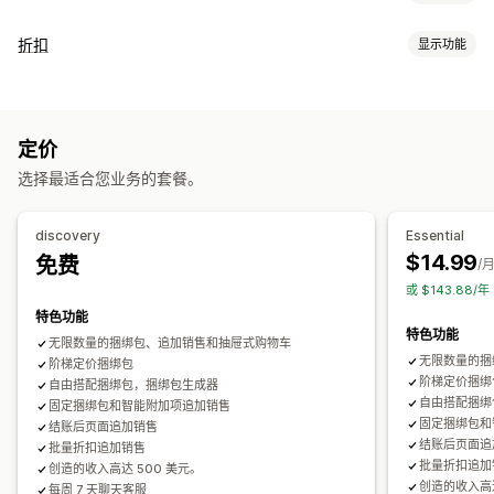
套装类型
折扣
显示功能
固定套装
合装包
混搭套装
多属性套装
无限选择套装
折扣类型
自选套装盒
礼品盒
神秘礼盒
订阅套盒
批发套装
增销套装
折扣码
买一送一
固定定价
批量折扣
数量折扣
固定折扣
交叉销售套装
组合购买
相关产品
数字产品
实体产品
定价
百分比折扣
批量折扣
免运费
购物车折扣
结账折扣
礼品
自定义套装
选择最适合您业务的套餐。
产品捆绑
限时优惠
倒数计时器
增销折扣
交叉销售折扣
您可以设置的定价
弹出窗口
横幅
动态定价
自定义折扣
固定定价
分层定价
数量折扣
折扣
批量折扣
固定折扣
discovery
Essential
运费折扣
百分比折扣
购物车折扣
免运费
买一送一
订阅
批量定价
$14.99
免费
/
模板
自定义代码
自定义字体
货币转换
宣传活动
触发器和规则
批发价
动态定价
自定义定价
或 $143.88/
折扣叠加
分析
A/B 测试
特色功能
特色功能
无限数量的捆绑包、追加销售和抽屉式购物车
无限数量的捆
阶梯定价捆绑包
阶梯定价捆绑
自由搭配捆绑包，捆绑包生成器
自由搭配捆绑
固定捆绑包和智能附加项追加销售
固定捆绑包和
结账后页面追加销售
结账后页面追
批量折扣追加销售
批量折扣追加
创造的收入高达 500 美元。
创造的收入高达
每周 7 天聊天客服