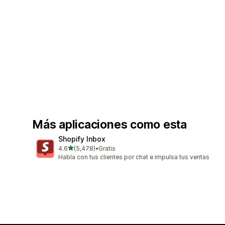
Más aplicaciones como esta
Shopify Inbox
de 5 estrellas
4.6
(5,478)
•
Gratis
5478 reseñas en total
Habla con tus clientes por chat e impulsa tus ventas