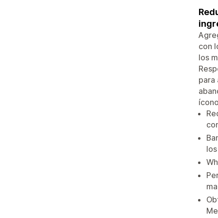
Redu
ingr
Agreg
con l
los m
Respo
para 
aband
ícono
Rec
co
Ban
los
Wh
Per
ma
Obt
Met