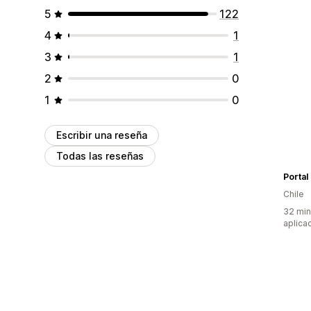
5
122
4
1
3
1
2
0
1
0
Escribir una reseña
Todas las reseñas
Portal
Chile
32 min
aplica