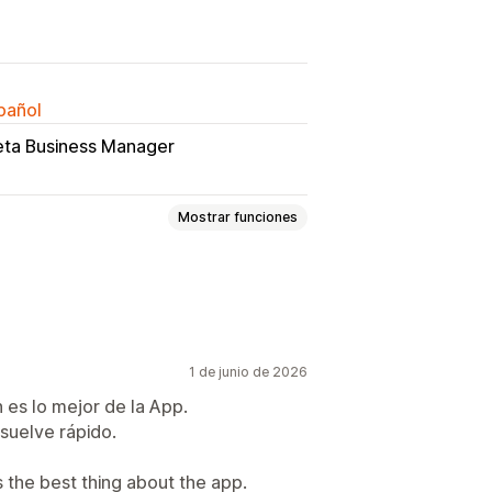
spañol
ta Business Manager
Mostrar funciones
portamiento
1 de junio de 2026
n es lo mejor de la App.
esuelve rápido.
sajes de bienvenida
s the best thing about the app.