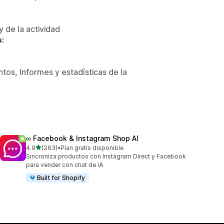
y de la actividad
s:
tos, Informes y estadísticas de la
∞ Facebook & Instagram Shop AI
de 5 estrellas
4.9
(263)
•
Plan gratis disponible
263 reseñas en total
Sincroniza productos con Instagram Direct y Facebook
para vender con chat de IA
Built for Shopify