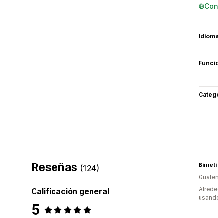
Con
Idiom
Funci
Categ
Reseñas
Bimeti
(124)
Guate
Alrede
Calificación general
usando
5