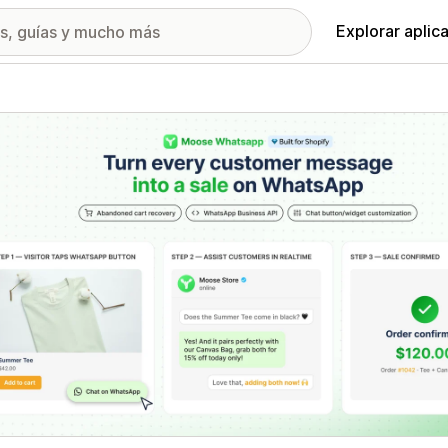
Explorar aplic
ía de imágenes destacadas