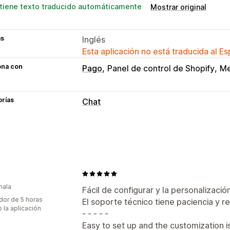
tiene texto traducido automáticamente
Mostrar original
as
Inglés
Esta aplicación no está traducida al E
ona con
Pago
Panel de control de Shopify
Me
orías
Chat
Mensajería en tiempo real
Redes sociales
Seguimiento del com
Respuestas automatizadas
Saludos
mala
Fácil de configurar y la personalizació
Personalización
dor de 5 horas
El soporte técnico tiene paciencia y r
 la aplicación
Color y fuente
Emojis y stickers
Men
- - - - -
Botones del chat
Easy to set up and the customization i