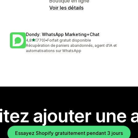
Boutique en ligne
Voir les détails
Dondy: WhatsApp Marketing+Chat
étoile(s) sur 5
4,8
(770)
•
Forfait gratuit disponible
770 avis au total
Récupération de paniers abandonnés, agent d’IA et
automatisations sur WhatsApp
tez ajouter une a
Essayez Shopify gratuitement pendant 3 jours