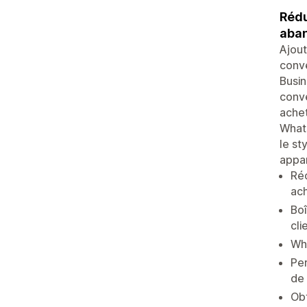
Rédu
aban
Ajout
conve
Busin
conve
achet
Whats
le st
appar
Réc
ac
Boî
cli
Wha
Per
de
Obt