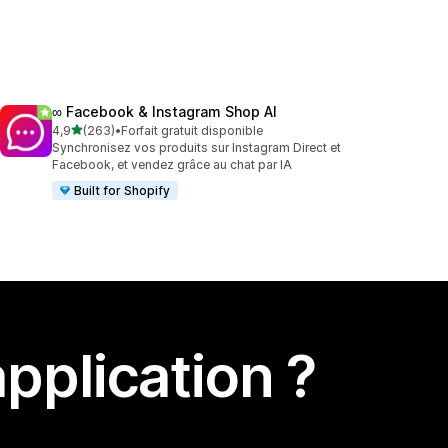
∞ Facebook & Instagram Shop AI
étoile(s) sur 5
4,9
(263)
•
Forfait gratuit disponible
263 avis au total
Synchronisez vos produits sur Instagram Direct et
Facebook, et vendez grâce au chat par IA
Built for Shopify
pplication ?