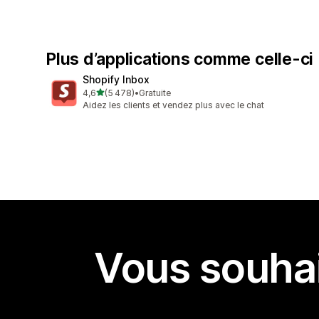
Plus d’applications comme celle-ci
Shopify Inbox
étoile(s) sur 5
4,6
(5 478)
•
Gratuite
5478 avis au total
Aidez les clients et vendez plus avec le chat
Vous souhai