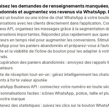
isez les demandes de renseignements manquées, 
donnés et augmentez vos revenus via WhatsApp. P
ez un bouton ou une icône de chat WhatsApp à votre boutiq
rsations avec les clients directement dans l’application.
ess API, organisez les messages grâce à la segmentation de 
rsations importantes. Répondez plus rapidement aux questio
eurs en temps réel pour augmenter les conversions. Stimul
App pour les paniers abandonnés et préparez-vous à l’aut
yle et la visibilité de l’icône du bouton pour les adapter à v
eils.
upération des paniers abandonnés : envoyez des rappels W
heteurs
te de réception tout-en-un : gérez intelligemment les chat
ents à forte valeur ajoutée
tsApp Business API : connectez votre numéro en toute séc
sonnalisations faciles : icônes WhatsApp, police, taille et 
 votre marque
enez des statistiques : suivez les clics sur le bouton What