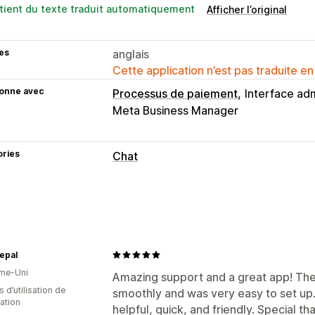
tient du texte traduit automatiquement
Afficher l’original
es
anglais
Cette application n’est pas traduite en
ionne avec
Processus de paiement
Interface adm
Meta Business Manager
ories
Chat
Messagerie en temps réel
Médias sociaux
Suivi du comportem
Réponses automatisées
epal
Salutations
me-Uni
Amazing support and a great app! Th
Personnalisation
s d’utilisation de
smoothly and was very easy to set u
cation
Couleur et police
Emojis et vignettes
helpful, quick, and friendly. Special th