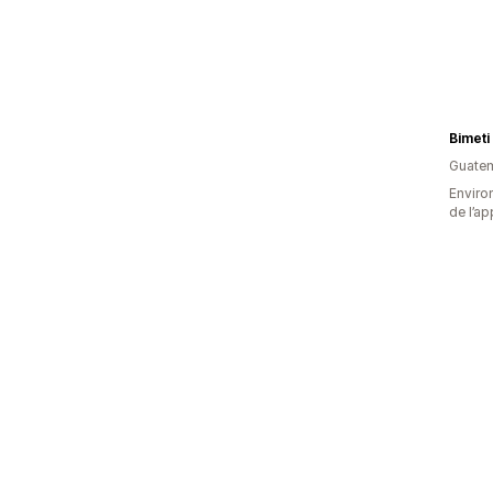
Bimeti
Guate
Environ
de l’ap