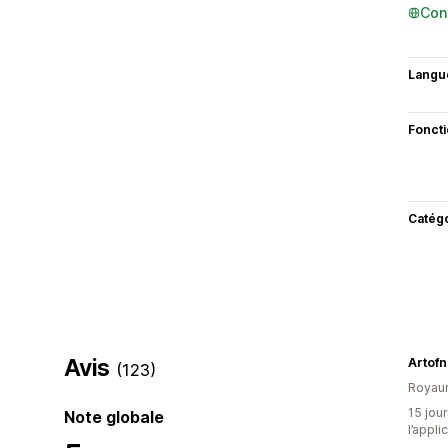
Con
Langu
Fonct
Catég
Avis
Artofn
(123)
Royau
15 jour
Note globale
l’appli