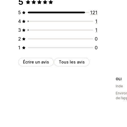
5
5
121
4
1
3
1
2
0
1
0
Écrire un avis
Tous les avis
OLI
Inde
Environ
de l’ap