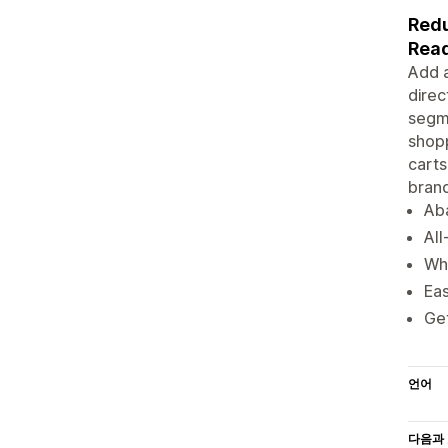
Redu
Read
Add a
direc
segme
shopp
carts
brand
Ab
All
Wh
Eas
Get
언어
다음과 