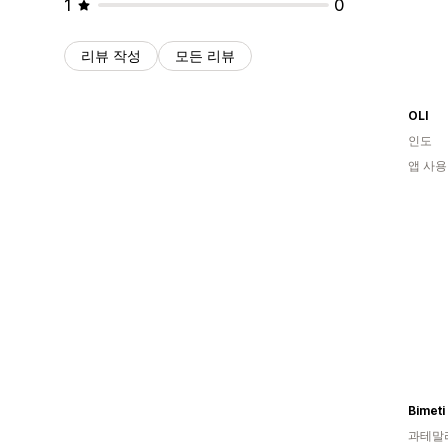
1
0
리뷰 작성
모든 리뷰
OLI
인도
앱 사용
Bimeti
과테말