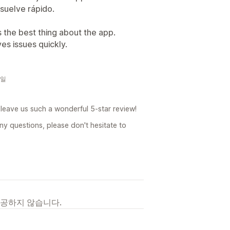
esuelve rápido.
s the best thing about the app.
es issues quickly.
0일
leave us such a wonderful 5-star review!
ny questions, please don't hesitate to
제공하지 않습니다.