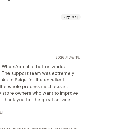
기능 표시
2026년 7월 1일
e WhatsApp chat button works
p. The support team was extremely
메시지
채팅 버튼
anks to Paige for the excellent
the whole process much easier.
y store owners who want to improve
Thank you for the great service!
8일