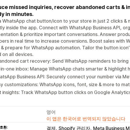
ce missed inquiries, recover abandoned carts & i
y in minutes.
 WhatsApp chat button/icon to your store in just 2 clicks 
tly inside the app. Connect with WhatsApp Business API, o
ntation & prioritize important conversations. Answer produ
ers in real time to increase conversions. Boost sales wit
 & prepare for WhatsApp automation. Tailor the button icon's 
 on all devices.
andoned cart recovery: Send WhatsApp reminders to bring
-in-one inbox: Manage WhatsApp chats smarter & highlight 
atsApp Business API: Securely connect your number via Me
y customizations: WhatsApp icons, font, size & more to mat
 insights: Track WhatsApp button clicks on Google Analytics
영어
이 앱은 한국어로 번역되지 않았습니다
호환:
결제
Shopify 관리자
Meta Business 