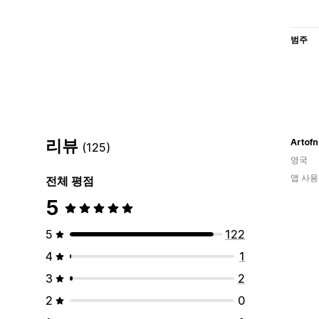
범주
리뷰
Artofn
(125)
영국
앱 사용
전체 평점
5
5
122
4
1
3
2
2
0