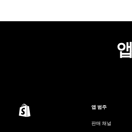
앱
앱 범주
판매 채널