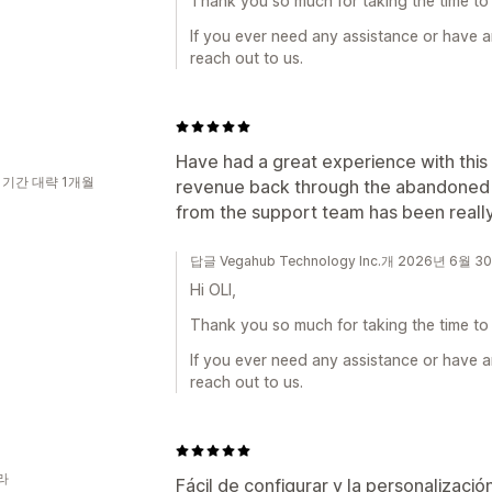
Thank you so much for taking the time to 
If you ever need any assistance or have a
reach out to us.
Have had a great experience with this
 기간 대략 1개월
revenue back through the abandoned 
from the support team has been really 
답글 Vegahub Technology Inc.개 2026년 6월 3
Hi OLI,
Thank you so much for taking the time to 
If you ever need any assistance or have a
reach out to us.
라
Fácil de configurar y la personalizació