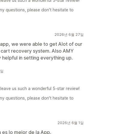
leave us such a wonderful 5-star review!
ny questions, please don't hesitate to
2026년 6월 27일
 app, we were able to get Alot of our
cart recovery system. Also AMY
helpful in setting everything up.
0일
leave us such a wonderful 5-star review!
ny questions, please don't hesitate to
2026년 6월 1일
n es lo mejor de la App.