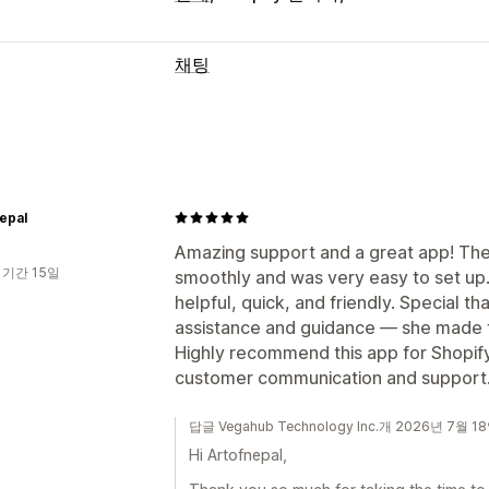
채팅
실시간 메시지 전달
소셜 미디어
행동 추적
자동 응답
epal
인사말
Amazing support and a great app! Th
맞춤 설정
 기간 15일
smoothly and was very easy to set u
색상 및 글꼴
이모티콘 및 스티커
환영 
helpful, quick, and friendly. Special th
assistance and guidance — she made 
Highly recommend this app for Shopif
customer communication and support. 
답글 Vegahub Technology Inc.개 2026년 7월 1
Hi Artofnepal,