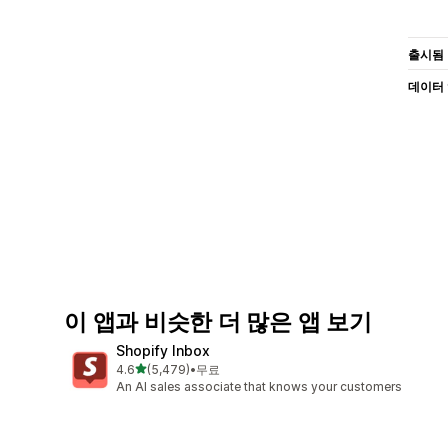
출시됨
데이터
이 앱과 비슷한 더 많은 앱 보기
Shopify Inbox
별 5개 중
4.6
(5,479)
•
무료
총 리뷰 5479개
An AI sales associate that knows your customers