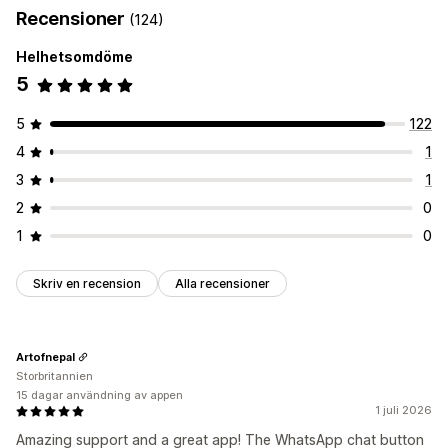
Recensioner
(124)
Automatiserade svar
Helhetsomdöme
Hälsningar
5
Anpassning
Färg och teckensnitt
Emojis och klistermärken
5
122
Välkomstmeddelanden
Chattknappar
4
1
3
1
2
0
1
0
Skriv en recension
Alla recensioner
Artofnepal
Storbritannien
15 dagar användning av appen
1 juli 2026
Amazing support and a great app! The WhatsApp chat button