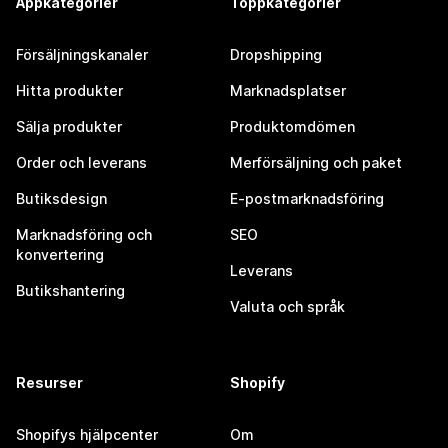
Appkategorier
Toppkategorier
Försäljningskanaler
Dropshipping
Hitta produkter
Marknadsplatser
Sälja produkter
Produktomdömen
Order och leverans
Merförsäljning och paket
Butiksdesign
E-postmarknadsföring
Marknadsföring och
SEO
konvertering
Leverans
Butikshantering
Valuta och språk
Resurser
Shopify
Shopifys hjälpcenter
Om