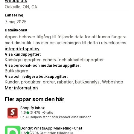
Webbplats
Oakville, ON, CA
Lansering
7 maj 2025
Dataåtkomst
Appen behöver tillgång till följande data för att kunna fungera
med din butik. Läs mer om anledningen till detta i utvecklarens
integritetspolicy
.
Visa kunduppgifter:
Känsliga uppgifter, enhets- och aktivitetsuppgifter
Visa personal- och medarbetaruppgifter:
Butiksägare
Visa och redigera butiksuppgifter:
Kunder, produkter, ordrar, rabatter, butiksanalys, Webbshop
Mer information
Fler appar som den här
Shopify Inbox
av 5 stjärnor
4,6
(5 478)
•
Gratis
5478 recensioner totalt
En AI-säljassistent som känner dina kunder
Dondy: WhatsApp Marketing+Chat
av 5 stjärnor
4,8
(770)
•
Gratisplan tillgänglig