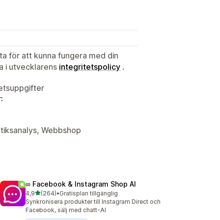
ata för att kunna fungera med din
ta i utvecklarens
integritetspolicy
.
tetsuppgifter
:
butiksanalys, Webbshop
∞ Facebook & Instagram Shop AI
av 5 stjärnor
4,9
(264)
•
Gratisplan tillgänglig
264 recensioner totalt
Synkronisera produkter till Instagram Direct och
Facebook, sälj med chatt-AI