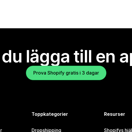
l du lägga till en 
Prova Shopify gratis i 3 dagar
Toppkategorier
Resurser
r
Dropshipping
Shopifys hjä