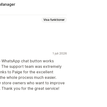
 Manager
Visa funktioner
en
1 juli 2026
e WhatsApp chat button works
p. The support team was extremely
termärken
Välkomstmeddelanden
anks to Paige for the excellent
the whole process much easier.
y store owners who want to improve
Thank you for the great service!