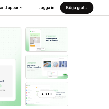
land appar
Logga in
Börja gratis
+ 3 till