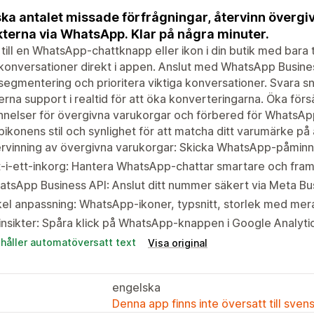
ka antalet missade förfrågningar, återvinn övergi
kterna via WhatsApp. Klar på några minuter.
till en WhatsApp-chattknapp eller ikon i din butik med bara 
konversationer direkt i appen. Anslut med WhatsApp Busin
egmentering och prioritera viktiga konversationer. Svara 
rna support i realtid för att öka konverteringarna. Öka fö
nelser för övergivna varukorgar och förbered för WhatsAp
ikonens stil och synlighet för att matcha ditt varumärke på 
rvinning av övergivna varukorgar: Skicka WhatsApp-påminnel
t-i-ett-inkorg: Hantera WhatsApp-chattar smartare och fra
tsApp Business API: Anslut ditt nummer säkert via Meta B
el anpassning: WhatsApp-ikoner, typsnitt, storlek med mera
insikter: Spåra klick på WhatsApp-knappen i Google Analyti
ehåller automatöversatt text
Visa original
engelska
Denna app finns inte översatt till sven