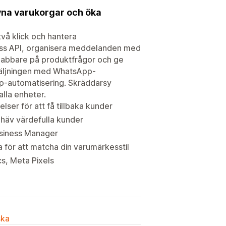
vna varukorgar och öka
två klick och hantera
ess API, organisera meddelanden med
snabbare på produktfrågor och ge
rsäljningen med WhatsApp-
p-automatisering. Skräddarsy
alla enheter.
ser för att få tillbaka kunder
mhäv värdefulla kunder
usiness Manager
 för att matcha din varumärkesstil
cs, Meta Pixels
ska