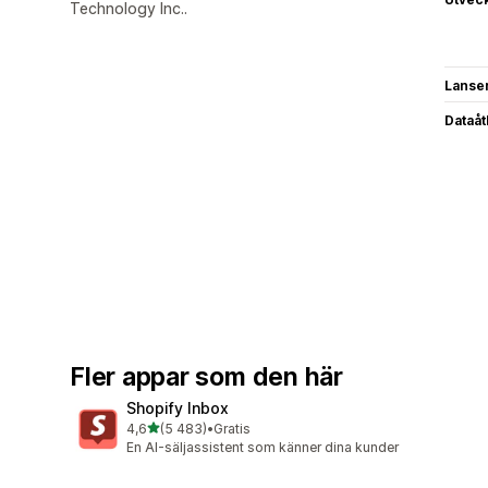
Technology Inc..
Lanse
Dataå
Fler appar som den här
Shopify Inbox
av 5 stjärnor
4,6
(5 483)
•
Gratis
5483 recensioner totalt
En AI-säljassistent som känner dina kunder