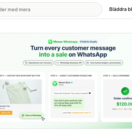
Bläddra b
ri med utvalda bilder