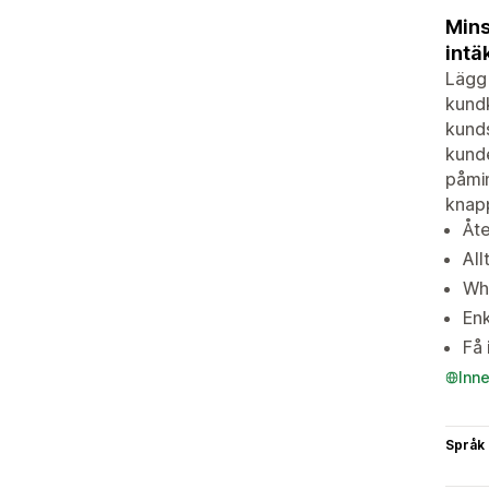
Mins
intä
Lägg 
kund
kunds
kunde
påmin
knapp
Åte
All
Wha
Enk
Få 
Inn
Språk