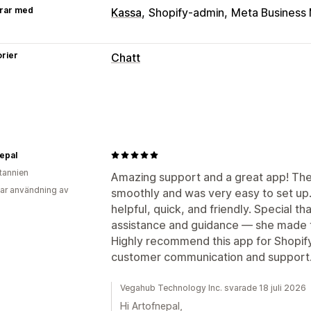
rar med
Kassa
Shopify-admin
Meta Business
rier
Chatt
Meddelanden i realtid
Sociala medier
Spårning av beteend
Automatiserade svar
epal
Hälsningar
itannien
Amazing support and a great app! Th
Anpassning
ar användning av
smoothly and was very easy to set u
Färg och teckensnitt
Emojis och klis
helpful, quick, and friendly. Special th
Chattknappar
assistance and guidance — she made 
Highly recommend this app for Shopif
customer communication and support. 
Vegahub Technology Inc. svarade 18 juli 2026
Hi Artofnepal,