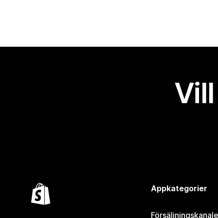
Vil
Appkategorier
Försäljningskanale