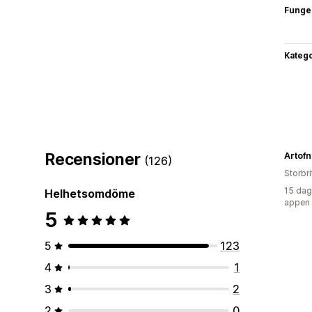
Funge
Katego
Recensioner
Artofn
(126)
Storbr
15 dag
Helhetsomdöme
appen
5
5
123
4
1
3
2
2
0