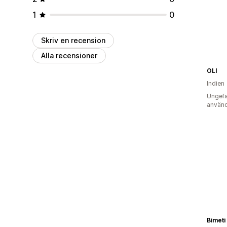
1
0
Skriv en recension
Alla recensioner
OLI
Indien
Ungefä
använd
Bimeti