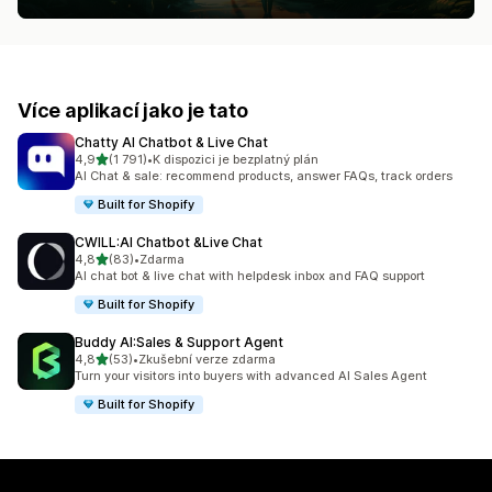
Více aplikací jako je tato
Chatty AI Chatbot & Live Chat
z 5 hvězd
4,9
(1 791)
•
K dispozici je bezplatný plán
Celkový počet recenzí: 1791
AI Chat & sale: recommend products, answer FAQs, track orders
Built for Shopify
CWILL:AI Chatbot &Live Chat
z 5 hvězd
4,8
(83)
•
Zdarma
Celkový počet recenzí: 83
AI chat bot & live chat with helpdesk inbox and FAQ support
Built for Shopify
Buddy AI:Sales & Support Agent
z 5 hvězd
4,8
(53)
•
Zkušební verze zdarma
Celkový počet recenzí: 53
Turn your visitors into buyers with advanced AI Sales Agent
Built for Shopify