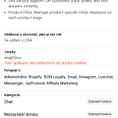
Self-service support: Let customers track orders and find
answers instantly
Product FAQs: Manage product-specific FAQs displayed on
each product page
Oblíbené u obchodů, jako je ten váš
Se sídlem v USA
Jazyky
angličtina
Tato aplikace není přeložena do jazyka čeština
Funguje s:
Administrátor Shopify
BON Loyalty
Email
Instagram
Livechat
Messenger
UpPromote Affiliate Marketing
Kategorie
Chat
Zobrazit funkce
Posílání zpráv v reálném čase
Nejčastější dotazy
Zobrazit funkce