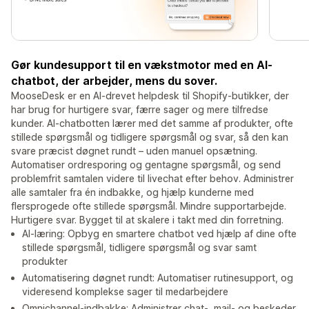
Gør kundesupport til en vækstmotor med en AI-
chatbot, der arbejder, mens du sover.
MooseDesk er en AI-drevet helpdesk til Shopify-butikker, der
har brug for hurtigere svar, færre sager og mere tilfredse
kunder. AI-chatbotten lærer med det samme af produkter, ofte
stillede spørgsmål og tidligere spørgsmål og svar, så den kan
svare præcist døgnet rundt – uden manuel opsætning.
Automatiser ordresporing og gentagne spørgsmål, og send
problemfrit samtalen videre til livechat efter behov. Administrer
alle samtaler fra én indbakke, og hjælp kunderne med
flersprogede ofte stillede spørgsmål. Mindre supportarbejde.
Hurtigere svar. Bygget til at skalere i takt med din forretning.
AI-læring: Opbyg en smartere chatbot ved hjælp af dine ofte
stillede spørgsmål, tidligere spørgsmål og svar samt
produkter
Automatisering døgnet rundt: Automatiser rutinesupport, og
videresend komplekse sager til medarbejdere
Omnichannel-indbakke: Administrer chat-, mail- og beskeder