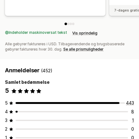
7-dages grati
Indeholder maskinoversat tekst
Vis oprindelig
Alle gebyrer faktureres i USD. Tilbagevendende og brugsbaserede
gebyrer faktureres hver 30. dag.
Se alle prismuligheder
Anmeldelser
(452)
Samlet bedømmelse
5
5
443
4
8
3
1
2
0
1
0