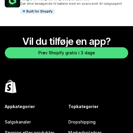
54 anmeldelser i alt
Gør dine besøgende til købere med en avanceret AI-salgsagent
Built for Shopify
Vil du tilføje en app?
Prøv Shopify gratis i 3 dage
Appkategorier
Topkategorier
Salgskanaler
Dropshipping
Søgning efter produkter
Markedspladser