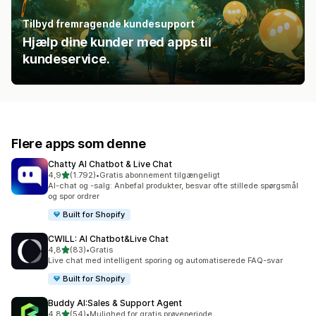
Tilbyd fremragende kundesupport
Hjælp dine kunder med apps til
kundeservice.
Flere apps som denne
Chatty AI Chatbot & Live Chat
ud af 5 stjerner
4,9
(1.792)
•
Gratis abonnement tilgængeligt
1792 anmeldelser i alt
AI-chat og -salg: Anbefal produkter, besvar ofte stillede spørgsmål
og spor ordrer
Built for Shopify
CWILL: AI Chatbot&Live Chat
ud af 5 stjerner
4,8
(83)
•
Gratis
83 anmeldelser i alt
Live chat med intelligent sporing og automatiserede FAQ-svar
Built for Shopify
Buddy AI:Sales & Support Agent
ud af 5 stjerner
4,8
(54)
•
Mulighed for gratis prøveperiode