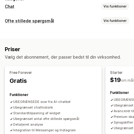
Chat
Vis funktioner
Beskeder i realtid
Ofte stillede spørgsmål
Vis funktioner
Chatbotter med kunstig intelligens
Livechat
Chat via mail
Redigeringsværktøjer
Sociale medier
Filupload
Flere sprog
Pushmeddelelser
RTF-editor
Tilpasset webadresse
Billeder
Kundeindblik
Priser
Visningsindstillinger
Automatiske svar
Vælg det abonnement, der passer bedst til din virksomhed.
Tilpassede skabeloner
Side med ofte stillede spørgsmål
Ofte stillede spørgsmål
Hilsner
Produktanbefalinger
Søgelinje
Øjeblikkelige svar
Dynamisk på mobil
Hurtige svar
Send transskribering
Free Forever
Starter
Tilpasset skrifttype og farve
Tilpasset CSS
$19
Gratis
om må
Tilpasning
Farve og skrifttype
Emojis og klistermærker
Chatvindue
Funktioner
Funktioner
Åbningstider
Velkomsthilsner
Chatknapper
Tagging
UBEGRÆNSED
UBEGRÆNSEDE svar fra AI-chatbot
Chattildeling
Agentavatar
Ubegrænset 
Ubegrænset chathistorik
Avanceret ti
Standardtilpasning af widget
Premium-skab
Ubegrænset antal ofte stillede spørgsmål
Sprogskifter
Detaljeret analyse
Ubegrænset 
Integration til Messenger og Instagram