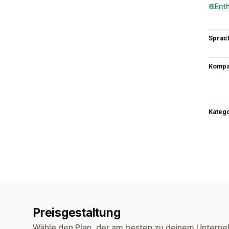
Ent
Sprac
Kompat
Kateg
Preisgestaltung
Wähle den Plan, der am besten zu deinem Unterne