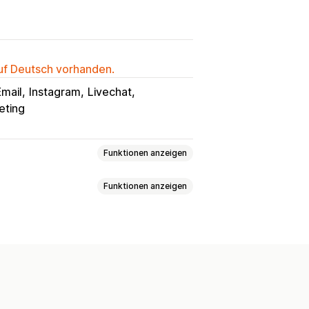
auf Deutsch vorhanden.
Email
Instagram
Livechat
eting
Funktionen anzeigen
Funktionen anzeigen
ail
Social Media
Datei-Upload
igungen
Kundeneinblicke
 URL
Bilder
lungen
Schnelle Antworten
ite
Suchleiste
Sofortantworten
erdefinierte Schriftart und Farbe