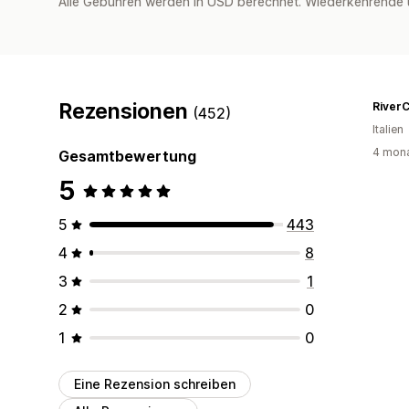
Alle Gebühren werden in USD berechnet. Wiederkehrende 
Rezensionen
River
(452)
Italien
4 mona
Gesamtbewertung
5
5
443
4
8
3
1
2
0
1
0
Eine Rezension schreiben