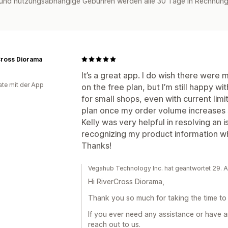
und nutzungsabhängige Gebühren werden alle 30 Tage in Rechnung 
Cross Diorama
It’s a great app. I do wish there were
te mit der App
on the free plan, but I’m still happy wit
for small shops, even with current limi
plan once my order volume increases si
Kelly was very helpful in resolving an 
recognizing my product information w
Thanks!
Vegahub Technology Inc. hat geantwortet 29. A
Hi RiverCross Diorama,
Thank you so much for taking the time to 
If you ever need any assistance or have a
reach out to us.