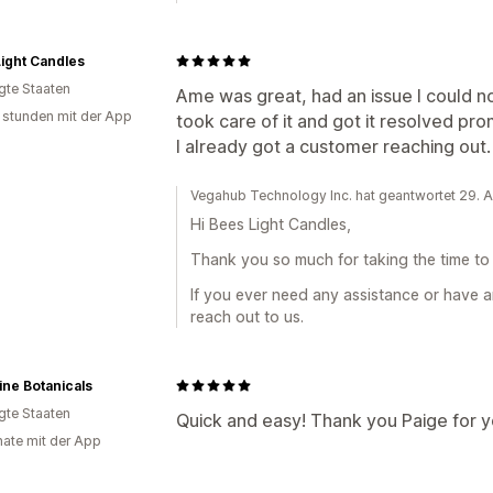
ight Candles
igte Staaten
Ame was great, had an issue I could n
 stunden mit der App
took care of it and got it resolved prom
I already got a customer reaching out. 
Vegahub Technology Inc. hat geantwortet 29. A
Hi Bees Light Candles,
Thank you so much for taking the time to 
If you ever need any assistance or have a
reach out to us.
ne Botanicals
igte Staaten
Quick and easy! Thank you Paige for y
ate mit der App