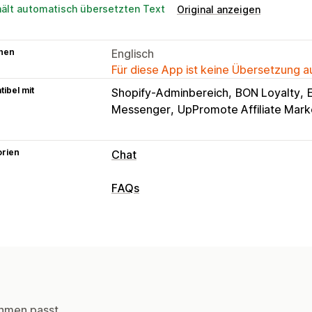
hält automatisch übersetzten Text
Original anzeigen
hen
Englisch
Für diese App ist keine Übersetzung 
ibel mit
Shopify-Adminbereich
BON Loyalty
Messenger
UpPromote Affiliate Mark
orien
Chat
Nachrichten in Echtzeit
FAQs
KI-Chatbots
Live-Chat
Chat per E-M
Bearbeitungstools
Mehrere Sprachen
Push-Benachricht
Rich-Text-Editor
Benutzerdefinierte
Automatisierte Antworten
Anzeigeoptionen
FAQs
Begrüßungen
Produktempfeh
Benutzerdefinierte Vorlagen
FAQ-Se
Transkript senden
Responsivität für Mobilgeräte
Benutz
hmen passt.