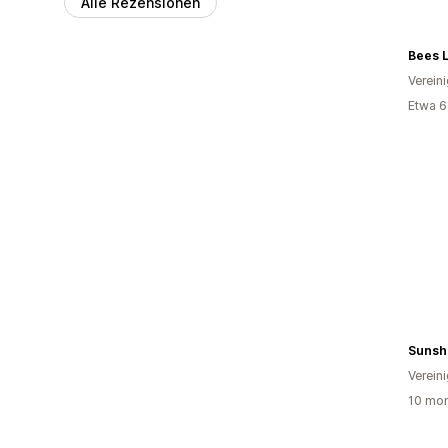
Alle Rezensionen
Bees L
Verein
Etwa 6
Sunshi
Verein
10 mon