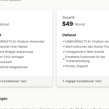
Anpassung
Benutzerdefinierte CSS
Farbe und Schriftart
Emojis und Stick
Begrüßungsnachrichten
Chatschaltfl
Growth
Agentavatar
$49
 Monat
/ Monat
t
Umfasst
RENZTE KI-Chatbot-Antworten
UNBEGRENZTE KI-Chatbot-An
enzter Chat-Verlauf
Alle Funktionen des Starter-Pl
erte Widget-Anpassung
Unbegrenzte E-Mail-Kanäle
um-FAQ-Vorlagen
Erweiterte Funktionen für die
Ticketverwaltung
hauswahl
Priority-Support
enzte Integrationen
r kostenloser Test
7-tägiger kostenloser Test
eigen