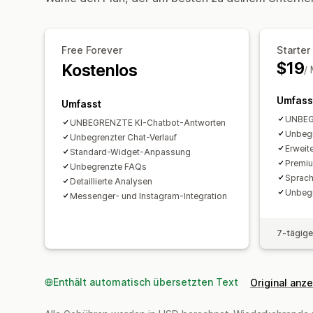
Free Forever
Starter
$19
Kostenlos
/
Umfass
Umfasst
UNBEG
UNBEGRENZTE KI-Chatbot-Antworten
Unbegr
Unbegrenzter Chat-Verlauf
Erweit
Standard-Widget-Anpassung
Premi
Unbegrenzte FAQs
Sprac
Detaillierte Analysen
Unbegr
Messenger- und Instagram-Integration
7-tägige
Enthält automatisch übersetzten Text
Original anz