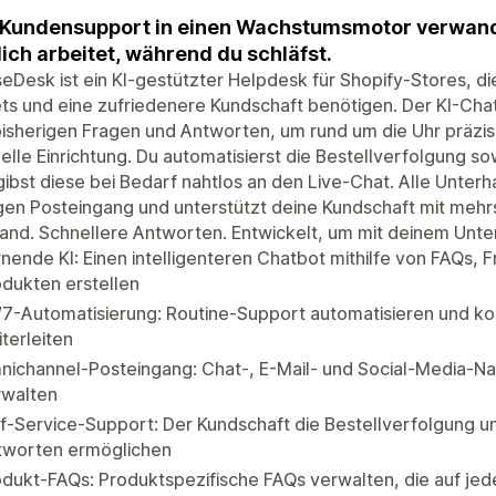
Kundensupport in einen Wachstumsmotor verwande
dich arbeitet, während du schläfst.
Desk ist ein KI-gestützter Helpdesk für Shopify-Stores, d
ts und eine zufriedenere Kundschaft benötigen. Der KI-Cha
isherigen Fragen und Antworten, um rund um die Uhr präzi
lle Einrichtung. Du automatisierst die Bestellverfolgung 
ibst diese bei Bedarf nahtlos an den Live-Chat. Alle Unterh
gen Posteingang und unterstützt deine Kundschaft mit meh
nd. Schnellere Antworten. Entwickelt, um mit deinem Unte
nende KI: Einen intelligenteren Chatbot mithilfe von FAQs,
dukten erstellen
/7-Automatisierung: Routine-Support automatisieren und k
terleiten
ichannel-Posteingang: Chat-, E-Mail- und Social-Media-Na
rwalten
f-Service-Support: Der Kundschaft die Bestellverfolgung u
tworten ermöglichen
dukt-FAQs: Produktspezifische FAQs verwalten, die auf je