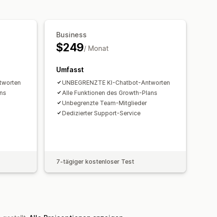
er
Chatfenster
Geschäftszeiten
ächen
Tagging
Chatzuweisung
Business
$249
/ Monat
Umfasst
tworten
UNBEGRENZTE KI-Chatbot-Antworten
ans
Alle Funktionen des Growth-Plans
Unbegrenzte Team-Mitglieder
Dedizierter Support-Service
7-tägiger kostenloser Test