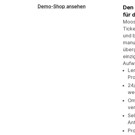
Demo-Shop ansehen
Den 
für 
Moose
Ticke
und b
manue
überg
einzi
Aufwa
Ler
Pro
24
wei
Omn
ve
Sel
An
Pro