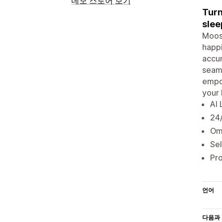
데모 스토어 보기
Turn
slee
Moose
happi
accur
seaml
empow
your 
AI 
24/
Omn
Sel
Pr
언어
다음과 