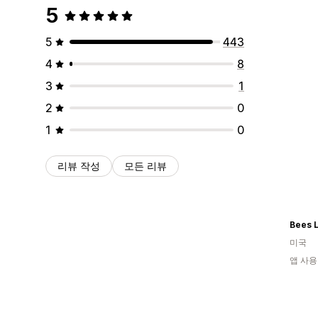
5
5
443
4
8
3
1
2
0
1
0
리뷰 작성
모든 리뷰
Bees L
미국
앱 사용