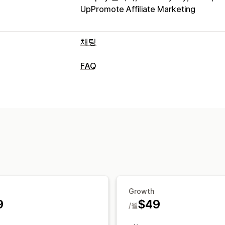
UpPromote Affiliate Marketing
채팅
실시간 메시지 전달
FAQ
AI 챗봇
실시간 채팅
이메일 채팅
소셜
편집 도구
푸시 알림
고객 분석 정보
서식 있는 텍스트 편집기
사용자 지정 U
자동 응답
표시 옵션
FAQ
인사말
추천 제품
빠른 응답
대화
사용자 지정 템플릿
FAQ 페이지
검색 
맞춤 설정
사용자 지정 글꼴 및 색상
사용자 지정 C
색상 및 글꼴
이모티콘 및 스티커
채팅 
태그 지정
채팅 할당
에이전트 아바타
Growth
9
$49
/월