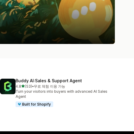
Buddy AI:Sales & Support Agent
별 5개 중
4.8
(53)
•
무료 체험 이용 가능
총 리뷰 53개
Turn your visitors into buyers with advanced AI Sales
Agent
Built for Shopify