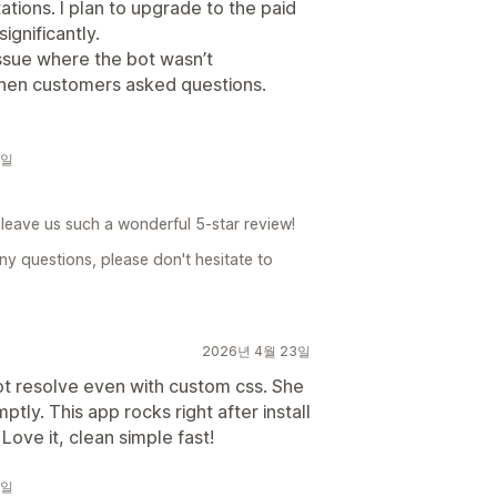
tations. I plan to upgrade to the paid
gnificantly.
issue where the bot wasn’t
hen customers asked questions.
9일
leave us such a wonderful 5-star review!
ny questions, please don't hesitate to
2026년 4월 23일
ot resolve even with custom css. She
ptly. This app rocks right after install
Love it, clean simple fast!
9일