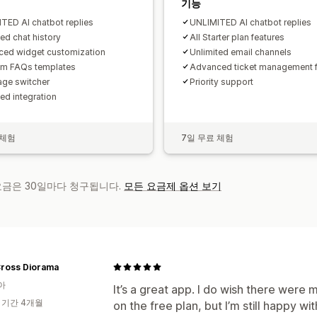
기능
TED AI chatbot replies
UNLIMITED AI chatbot replies
ted chat history
All Starter plan features
ed widget customization
Unlimited email channels
um FAQs templates
Advanced ticket management f
ge switcher
Priority support
ed integration
 체험
7일 무료 체험
 요금은 30일마다 청구됩니다.
모든 요금제 옵션 보기
Cross Diorama
아
It’s a great app. I do wish there were
 기간 4개월
on the free plan, but I’m still happy wit