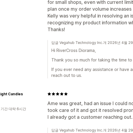
for small shops, even with current limi
plan once my order volume increases si
Kelly was very helpful in resolving an 
recognizing my product information w
Thanks!
답글 Vegahub Technology Inc.개 2026년 4월 2
Hi RiverCross Diorama,
Thank you so much for taking the time to 
If you ever need any assistance or have a
reach out to us.
ight Candles
Ame was great, had an issue I could n
 기간 대략 6시간
took care of it and got it resolved prom
I already got a customer reaching out. 
답글 Vegahub Technology Inc.개 2026년 4월 2