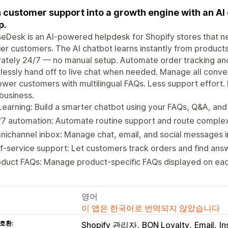
 customer support into a growth engine with an AI 
p.
Desk is an AI-powered helpdesk for Shopify stores that nee
er customers. The AI chatbot learns instantly from product
ately 24/7 — no manual setup. Automate order tracking and
essly hand off to live chat when needed. Manage all conve
er customers with multilingual FAQs. Less support effort. F
business.
Learning: Build a smarter chatbot using your FAQs, Q&A, an
7 automation: Automate routine support and route complex
ichannel inbox: Manage chat, email, and social messages i
f-service support: Let customers track orders and find answ
oduct FAQs: Manage product-specific FAQs displayed on ea
영어
이 앱은 한국어로 번역되지 않았습니다
호환:
Shopify 관리자
BON Loyalty
Email
In