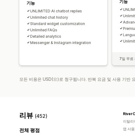
기능
기능
UNLIMI
UNLIMITED AI chatbot replies
Unlimi
Unlimited chat history
Advanc
Standard widget customization
Premi
Unlimited FAQs
Langua
Detailed analytics
Unlimit
Messenger & Instagram integration
7일 무료
모든 비용은 USD(으)로 청구됩니다. 반복 요금 및 사용 기반
리뷰
River
(452)
이탈리
앱 사용
전체 평점