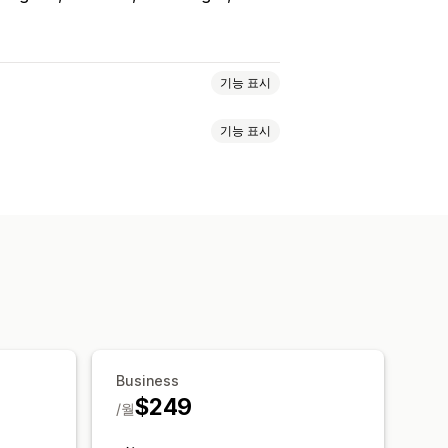
기능 표시
기능 표시
 미디어
파일 업로드
여러 언어
RL
이미지
 내용 보내기
표시줄
즉시 답변
모바일 반응형
SS
창
업무 시간
환영 메시지
채팅 버튼
Business
$249
/월