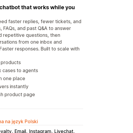
chatbot that works while you
d faster replies, fewer tickets, and
s, FAQs, and past Q&A to answer
 repetitive questions, then
rsations from one inbox and
aster responses. Built to scale with
d products
 cases to agents
n one place
ers instantly
ch product page
a na język Polski
yalty
Email
Instagram
Livechat