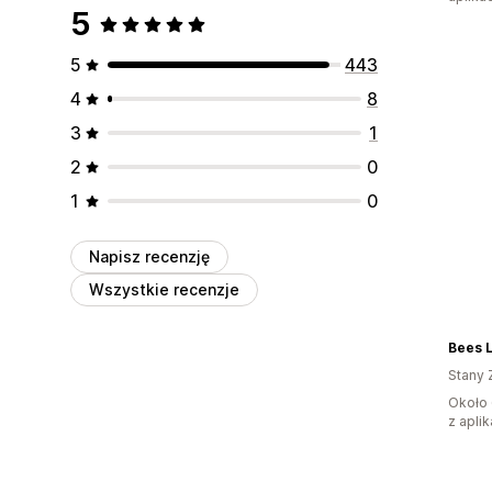
5
5
443
4
8
3
1
2
0
1
0
Napisz recenzję
Wszystkie recenzje
Bees L
Stany 
Około 
z aplik