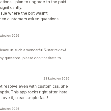
tations. I plan to upgrade to the paid
gnificantly.
issue where the bot wasn’t
hen customers asked questions.
kwiecień 2026
leave us such a wonderful 5-star review!
ny questions, please don't hesitate to
23 kwiecień 2026
ot resolve even with custom css. She
ptly. This app rocks right after install
Love it, clean simple fast!
kwiecień 2026