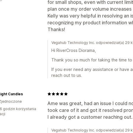
for small shops, even with current limi
plan once my order volume increases si
Kelly was very helpful in resolving an 
recognizing my product information w
Thanks!
Vegahub Technology Inc. odpowiedział(a) 29 
Hi RiverCross Diorama,
Thank you so much for taking the time to 
If you ever need any assistance or have a
reach out to us.
ight Candles
Zjednoczone
Ame was great, had an issue I could n
6 godzin korzystania
took care of it and got it resolved prom
acji
I already got a customer reaching out. 
Vegahub Technology Inc. odpowiedział(a) 29 