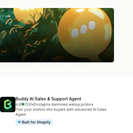
Buddy AI:Sales & Support Agent
na 5 gwiazdek
4,8
(53)
•
Dostępna darmowa wersja próbna
Łączna liczba recenzji: 53
Turn your visitors into buyers with advanced AI Sales
Agent
Built for Shopify