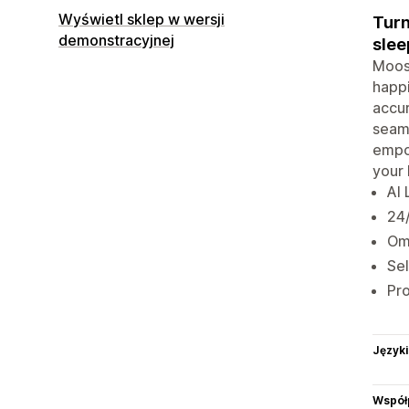
Wyświetl sklep w wersji
Turn
demonstracyjnej
slee
Moose
happi
accur
seaml
empow
your 
AI 
24/
Omn
Sel
Pr
Języki
Współ