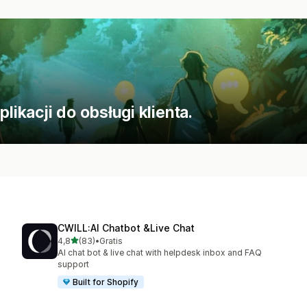
kacji do obsługi klienta.
CWILL:AI Chatbot &Live Chat
na 5 gwiazdek
4,8
(83)
•
Gratis
Łączna liczba recenzji: 83
AI chat bot & live chat with helpdesk inbox and FAQ
support
Built for Shopify