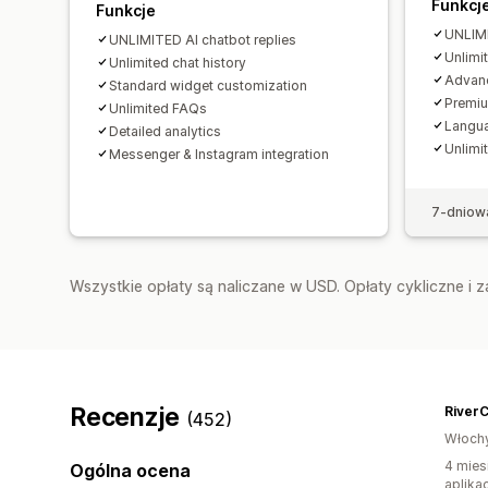
Funkcj
Funkcje
UNLIMI
UNLIMITED AI chatbot replies
Unlimi
Unlimited chat history
Advanc
Standard widget customization
Premi
Unlimited FAQs
Langua
Detailed analytics
Unlimit
Messenger & Instagram integration
7-dniow
Wszystkie opłaty są naliczane w USD. Opłaty cykliczne i 
Recenzje
River
(452)
Włoch
4 mies
Ogólna ocena
aplikac