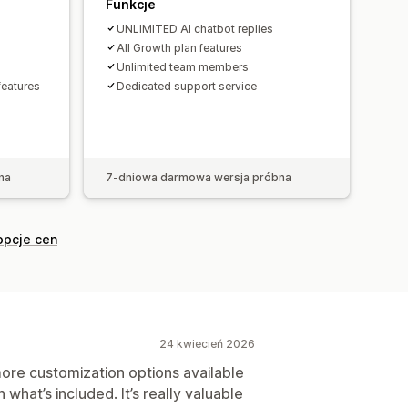
Funkcje
UNLIMITED AI chatbot replies
All Growth plan features
Unlimited team members
eatures
Dedicated support service
na
7-dniowa darmowa wersja próbna
opcje cen
24 kwiecień 2026
 more customization options available
h what’s included. It’s really valuable