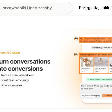
Przeglądaj aplika
nione obrazy w galerii