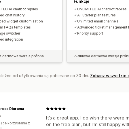
e
Funkcje
TED AI chatbot replies
UNLIMITED AI chatbot replies
ted chat history
All Starter plan features
ed widget customization
Unlimited email channels
um FAQs templates
Advanced ticket management f
ge switcher
Priority support
ed integration
a darmowa wersja próbna
7-dniowa darmowa wersja prób
zależne od użytkowania są pobierane co 30 dni.
Zobacz wszystkie 
Cross Diorama
y
It’s a great app. I do wish there were
iące korzystania z
on the free plan, but I’m still happy wit
ji