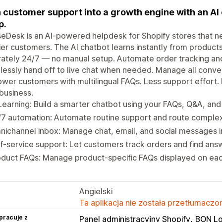
 customer support into a growth engine with an AI 
p.
Desk is an AI-powered helpdesk for Shopify stores that nee
er customers. The AI chatbot learns instantly from product
ately 24/7 — no manual setup. Automate order tracking and
essly hand off to live chat when needed. Manage all conve
er customers with multilingual FAQs. Less support effort. F
business.
Learning: Build a smarter chatbot using your FAQs, Q&A, an
7 automation: Automate routine support and route complex
ichannel inbox: Manage chat, email, and social messages i
f-service support: Let customers track orders and find answ
oduct FAQs: Manage product-specific FAQs displayed on ea
Angielski
Ta aplikacja nie została przetłumaczon
pracuje z
Panel administracyjny Shopify
BON Lo