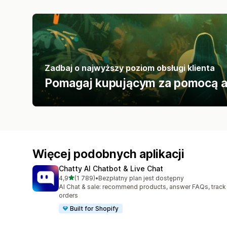
Zadbaj o najwyższy poziom obsługi klienta
Pomagaj kupującym za pomocą apli
Więcej podobnych aplikacji
Chatty AI Chatbot & Live Chat
na 5 gwiazdek
4,9
(1 789)
•
Bezpłatny plan jest dostępny
Łączna liczba recenzji: 1789
AI Chat & sale: recommend products, answer FAQs, track
orders
Built for Shopify