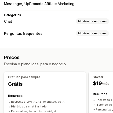
Messenger
UpPromote Affiliate Marketing
Categorias
Chat
Mostrar os recursos
Mensagens em tempo real
Perguntas frequentes
Mostrar os recursos
Chatbots de IA
Chat em tempo real
Conversa por e-mail
Ferramentas de edição
Redes sociais
Upload de arquivo
Em vários idiomas
Editor de rich text
URL personalizado
Imagens
Notificações push
Insights sobre os clientes
Preços
Opções de exibição
Respostas automatizadas
Escolha o plano ideal para o negócio.
Modelos personalizados
Página de perguntas frequentes
Perguntas frequentes
Saudações
Barra de pesquisa
Respostas instantâneas
Recomendações de produtos
Respostas rápidas
Gratuito para sempre
Starter
Responsividade para dispositivos móveis
Enviar transcrição
$19
Grátis
/mês
Fonte e cor personalizadas
CSS personalizado
Personalização
Recursos
Recursos
Cor e fonte
Emojis e adesivos
Janela de chat
Respostas I
Respostas ILIMITADAS do chatbot de IA
Horário comercial
Mensagens de boas-vindas
Histórico de 
Histórico de chat ilimitado
Personaliza
Botões de chat
Marcação com tag
Atribuição de chat
Personalização padrão de widget