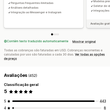
Modelos pre
Perguntas frequentes ilimitadas
Avatar do agente
Seletor de i
Análises detalhadas
Integrações 
Integração ao Messenger e Instagram
Avaliação grat
Contém texto traduzido automaticamente
Mostrar original
Todas as cobranças são faturadas em USD. Cobranças recorrentes e
calculadas por uso são faturadas a cada 30 dias.
Ver todas as opções
de preço
Avaliações
(452)
Classificação geral
5
5
443
4
8