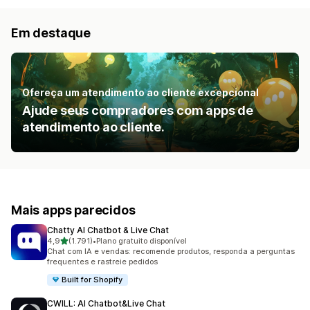
Em destaque
Ofereça um atendimento ao cliente excepcional
Ajude seus compradores com apps de
atendimento ao cliente.
Mais apps parecidos
Chatty AI Chatbot & Live Chat
de 5 estrelas
4,9
(1.791)
•
Plano gratuito disponível
1791 avaliações ao todo
Chat com IA e vendas: recomende produtos, responda a perguntas
frequentes e rastreie pedidos
Built for Shopify
CWILL: AI Chatbot&Live Chat