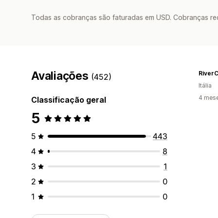
Todas as cobranças são faturadas em USD. Cobranças reco
Avaliações
River
(452)
Itália
4 mes
Classificação geral
5
5
443
4
8
3
1
2
0
1
0