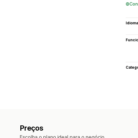
Con
Idiom
Funci
Categ
Preços
Escolha o plano ideal para o negócio.