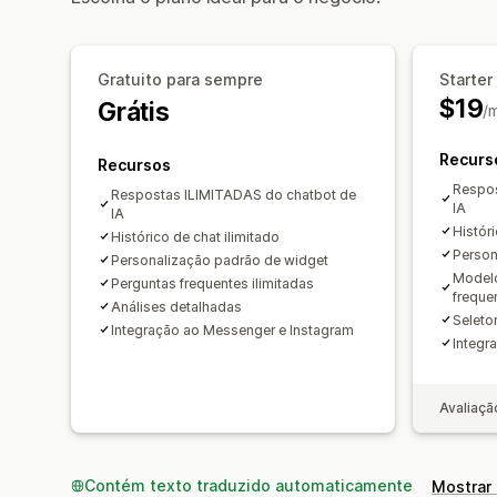
Gratuito para sempre
Starter
$19
Grátis
/
Recurs
Recursos
Respos
Respostas ILIMITADAS do chatbot de
IA
IA
Históri
Histórico de chat ilimitado
Person
Personalização padrão de widget
Modelo
Perguntas frequentes ilimitadas
freque
Análises detalhadas
Seleto
Integração ao Messenger e Instagram
Integr
Avaliaçã
Contém texto traduzido automaticamente
Mostrar 