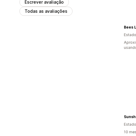
Escrever avaliação
Todas as avaliações
Bees L
Estado
Aprox
usand
Sunshi
Estado
10 mes