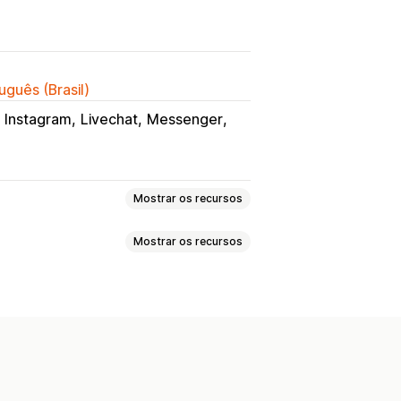
uguês (Brasil)
Instagram
Livechat
Messenger
Mostrar os recursos
Mostrar os recursos
Conversa por e-mail
Redes sociais
Notificações push
o
Imagens
erguntas frequentes
ecomendações de produtos
âneas