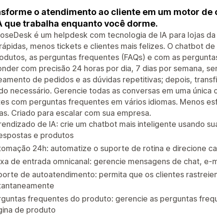
sforme o atendimento ao cliente em um motor de
A que trabalha enquanto você dorme.
oseDesk é um helpdesk com tecnologia de IA para lojas da
rápidas, menos tickets e clientes mais felizes. O chatbot 
odutos, as perguntas frequentes (FAQs) e com as perguntas
nder com precisão 24 horas por dia, 7 dias por semana, s
eamento de pedidos e as dúvidas repetitivas; depois, transfi
o necessário. Gerencie todas as conversas em uma única c
tes com perguntas frequentes em vários idiomas. Menos es
as. Criado para escalar com sua empresa.
endizado de IA: crie um chatbot mais inteligente usando s
espostas e produtos
omação 24h: automatize o suporte de rotina e direcione 
xa de entrada omnicanal: gerencie mensagens de chat, e-ma
orte de autoatendimento: permita que os clientes rastrei
stantaneamente
guntas frequentes do produto: gerencie as perguntas freq
gina de produto