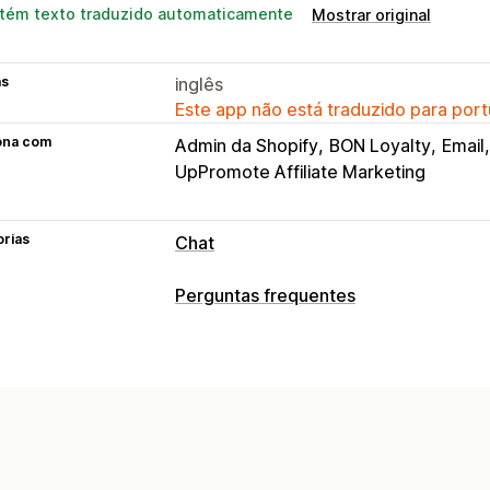
tém texto traduzido automaticamente
Mostrar original
as
inglês
Este app não está traduzido para port
ona com
Admin da Shopify
BON Loyalty
Email
UpPromote Affiliate Marketing
orias
Chat
Mensagens em tempo real
Perguntas frequentes
Chatbots de IA
Chat em tempo real
Ferramentas de edição
Upload de arquivo
Em vários idiomas
Editor de rich text
URL personalizad
Insights sobre os clientes
Opções de exibição
Respostas automatizadas
Modelos personalizados
Página de p
Perguntas frequentes
Saudações
R
Barra de pesquisa
Respostas instant
Respostas rápidas
Enviar transcrição