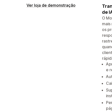
Ver loja de demonstração
Tran
de I
O Mo
mais 
os pr
respo
rastr
quand
clien
rápid
Apr
e r
Aut
Cai
Sup
in
Per
pá