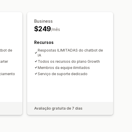
veis
Fonte e cor personalizadas
a de chat
Horário comercial
Business
e chat
Marcação com tag
$249
/mês
Recursos
tbot de
Respostas ILIMITADAS do chatbot de
IA
arter
Todos os recursos do plano Growth
Membros da equipe ilimitados
ciamento
Serviço de suporte dedicado
Avaliação gratuita de 7 dias