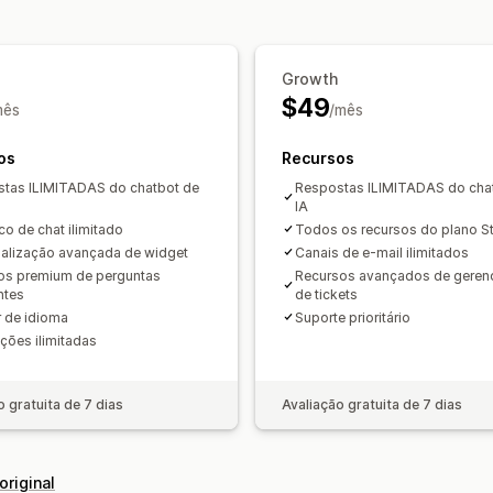
Responsividade para dispositivos mó
Personalização
CSS personalizado
Cor e fonte
Emojis e adesivos
Janel
Growth
Mensagens de boas-vindas
Botões d
$49
mês
/mês
Atribuição de chat
Avatar do agente
os
Recursos
tas ILIMITADAS do chatbot de
Respostas ILIMITADAS do cha
IA
co de chat ilimitado
Todos os recursos do plano St
alização avançada de widget
Canais de e-mail ilimitados
s premium de perguntas
Recursos avançados de geren
ntes
de tickets
r de idioma
Suporte prioritário
ações ilimitadas
o gratuita de 7 dias
Avaliação gratuita de 7 dias
original