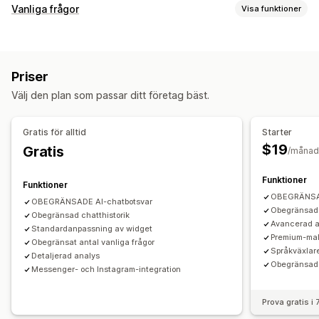
Meddelanden i realtid
Vanliga frågor
Visa funktioner
AI-chattbot
Livechatt
Chatt för e-post
Sociala medier
Redigeringsverktyg
Filuppladdning
Flera språk
Push-meddelanden
RTF-redigerare
Anpassad URL
Bilder
Kundinsikter
Priser
Visningsalternativ
Automatiserade svar
Välj den plan som passar ditt företag bäst.
Anpassade mallar
Sida för vanliga frågor
Sökfält
Vanliga frågor (FAQ)
Hälsningar
Snabbsvar
Mobilanpassning
Produktrekommendationer
Snabba svar
Skicka utskrifter
Gratis för alltid
Starter
Anpassade teckensnitt och färger
Anpassad CSS
$19
Gratis
/månad
Anpassning
Färg och teckensnitt
Emojis och klistermärken
Funktioner
Funktioner
Chattfönster
Öppettider
Välkomstmeddelanden
OBEGRÄNSAD
OBEGRÄNSADE AI-chatbotsvar
Chattknappar
Taggning
Chattuppdrag
Agent avatar
Obegränsad 
Obegränsad chatthistorik
Avancerad a
Standardanpassning av widget
Premium-mall
Obegränsat antal vanliga frågor
Språkväxlar
Detaljerad analys
Obegränsade
Messenger- och Instagram-integration
Prova gratis i