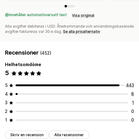
Innehåller automatöversatt text
Visa original
Alla avgifter debiteras i USD. Återkommande och användningsbaserade
avgifter faktureras var 30:e dag.
Se alla prisalternativ
Recensioner
(452)
Helhetsomdöme
5
5
443
4
8
3
1
2
0
1
0
Skriv en recension
Alla recensioner