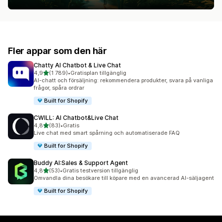
Fler appar som den här
Chatty AI Chatbot & Live Chat
av 5 stjärnor
4,9
(1 789)
•
Gratisplan tillgänglig
1789 recensioner totalt
AI-chatt och försäljning: rekommendera produkter, svara på vanliga
frågor, spåra ordrar
Built for Shopify
CWILL: AI Chatbot&Live Chat
av 5 stjärnor
4,8
(83)
•
Gratis
83 recensioner totalt
Live chat med smart spårning och automatiserade FAQ
Built for Shopify
Buddy AI:Sales & Support Agent
av 5 stjärnor
4,8
(53)
•
Gratis testversion tillgänglig
53 recensioner totalt
Omvandla dina besökare till köpare med en avancerad AI-säljagent
Built for Shopify