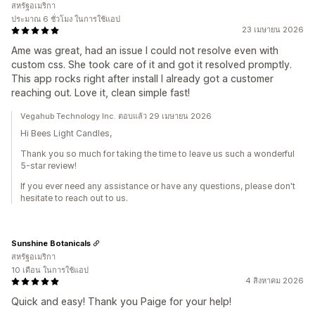
สหรัฐอเมริกา
ประมาณ 6 ชั่วโมง ในการใช้แอป
23 เมษายน 2026
Ame was great, had an issue I could not resolve even with
custom css. She took care of it and got it resolved promptly.
This app rocks right after install I already got a customer
reaching out. Love it, clean simple fast!
Vegahub Technology Inc. ตอบแล้ว 29 เมษายน 2026
Hi Bees Light Candles,
Thank you so much for taking the time to leave us such a wonderful
5-star review!
If you ever need any assistance or have any questions, please don't
hesitate to reach out to us.
Sunshine Botanicals
สหรัฐอเมริกา
10 เดือน ในการใช้แอป
4 สิงหาคม 2026
Quick and easy! Thank you Paige for your help!