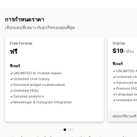
เครื่องมือแก้ไข
หลายภาษา
การแจ้งเตือนแบบพุช
ข้อมูลเชิงลึกของลูกค้า
เครื่องมือแก้ไข Rich Text
URL ที่กำหนดเอง
รูปภาพ
การตอบกลับอัตโนมัติ
การกำหนดราคา
ตัวเลือกการแสดงผล
คำถามที่พบบ่อย
การทักทาย
คำแนะนำสินค้า
การตอบกลับด่วน
เลือกแผนที่เหมาะกับธุรกิจของคุณที่สุด
เทมเพลตที่กำหนดเอง
หน้าคำถามที่พบบ่อย
แถบค้นหา
คำตอบทันที
ส่งทรานสคริปต์
การเปลี่ยนรูปแบบตามการแสดงผลบนมือถือ
Free Forever
Starter
การปรับแต่ง
แบบอักษรและสีที่กำหนดเอง
CSS ที่กำหนดเอง
$19
ฟรี
/ เดือน
สีและแบบอักษร
อีโมจิและสติกเกอร์
หน้าต่างแชท
เวลาทำการ
ข้อความต้อนรับ
ปุ่มแชท
การติดแท็ก
การมอบหมายแชท
ฟีเจอร์
ฟีเจอร์
อวาตาร์ตัวแทน
UNLIMITED AI
UNLIMITED AI chatbot replies
Unlimited ch
Unlimited chat history
Advanced wi
Standard widget customization
Premium FAQ
Unlimited FAQs
Language s
Detailed analytics
Unlimited in
Messenger & Instagram integration
ทดลองใช้งานฟรี 