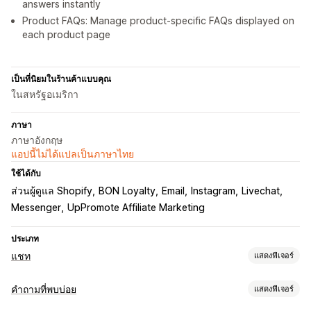
answers instantly
Product FAQs: Manage product-specific FAQs displayed on
each product page
เป็นที่นิยมในร้านค้าแบบคุณ
ในสหรัฐอเมริกา
ภาษา
ภาษาอังกฤษ
แอปนี้ไม่ได้แปลเป็นภาษาไทย
ใช้ได้กับ
ส่วนผู้ดูแล Shopify
BON Loyalty
Email
Instagram
Livechat
Messenger
UpPromote Affiliate Marketing
ประเภท
แชท
แสดงฟีเจอร์
การรับส่งข้อความแบบเรียลไทม์
คำถามที่พบบ่อย
แสดงฟีเจอร์
แชทบอท AI
ไลฟ์แชท
อีเมลแชท
โซเชียลมีเดีย
การอัปโหลดไฟล์