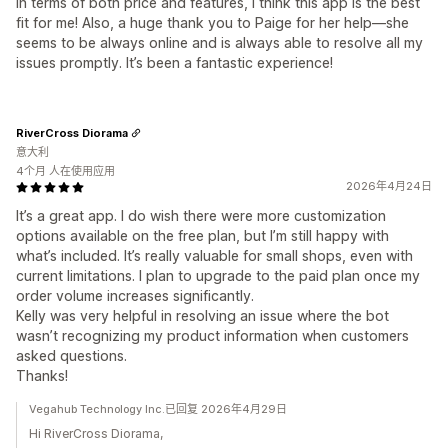
In terms of both price and features, I think this app is the best
fit for me! Also, a huge thank you to Paige for her help—she
seems to be always online and is always able to resolve all my
issues promptly. It’s been a fantastic experience!
RiverCross Diorama
意大利
4个月 人在使用应用
2026年4月24日
It’s a great app. I do wish there were more customization
options available on the free plan, but I’m still happy with
what’s included. It’s really valuable for small shops, even with
current limitations. I plan to upgrade to the paid plan once my
order volume increases significantly.
Kelly was very helpful in resolving an issue where the bot
wasn’t recognizing my product information when customers
asked questions.
Thanks!
Vegahub Technology Inc.已回复 2026年4月29日
Hi RiverCross Diorama,