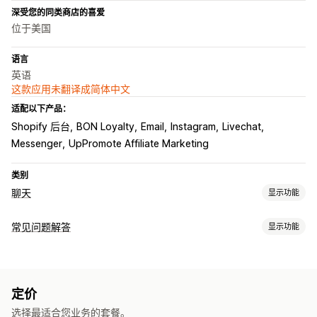
深受您的同类商店的喜爱
位于美国
语言
英语
这款应用未翻译成简体中文
适配以下产品：
Shopify 后台
BON Loyalty
Email
Instagram
Livechat
Messenger
UpPromote Affiliate Marketing
类别
聊天
显示功能
实时消息传送
常见问题解答
显示功能
AI 聊天机器人
在线聊天
通过电子邮件发送聊天内容
社交媒体
编辑工具
文件上传
多语言
推送通知
客户洞察
富文本编辑器
自定义 URL
图片
自动回复
定价
展示选项
常见问题解答
问候
产品推荐
快速回复
发送文字记录
选择最适合您业务的套餐。