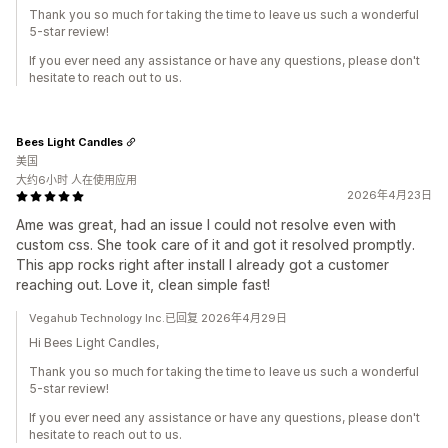
Thank you so much for taking the time to leave us such a wonderful
5-star review!
If you ever need any assistance or have any questions, please don't
hesitate to reach out to us.
Bees Light Candles
美国
大约6小时 人在使用应用
2026年4月23日
Ame was great, had an issue I could not resolve even with
custom css. She took care of it and got it resolved promptly.
This app rocks right after install I already got a customer
reaching out. Love it, clean simple fast!
Vegahub Technology Inc.已回复 2026年4月29日
Hi Bees Light Candles,
Thank you so much for taking the time to leave us such a wonderful
5-star review!
If you ever need any assistance or have any questions, please don't
hesitate to reach out to us.