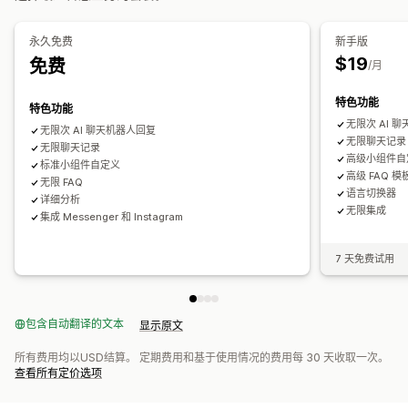
自定义模板
常见问题解答页面
搜索栏
即时解答
自定义
自动适应移动设备
自定义字体和颜色
自定义 CSS
永久免费
新手版
颜色和字体
表情符号和贴纸
聊天窗口
营业时间
欢迎消息
$19
免费
/月
聊天按钮
标记
聊天分配
代理头像
特色功能
特色功能
无限次 AI 
无限次 AI 聊天机器人回复
无限聊天记录
无限聊天记录
高级小组件自
标准小组件自定义
高级 FAQ 模
无限 FAQ
语言切换器
详细分析
无限集成
集成 Messenger 和 Instagram
7 天免费试用
包含自动翻译的文本
显示原文
所有费用均以USD结算。 定期费用和基于使用情况的费用每 30 天收取一次。
查看所有定价选项