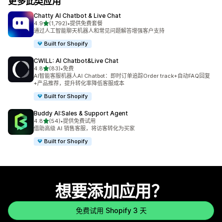
更多此类应用
Chatty AI Chatbot & Live Chat
星（满分 5 星）
4.9
(1,792)
•
提供免费套餐
总共 1792 条评论
通过人工智能聊天机器人和常见问题解答增强客户支持
Built for Shopify
CWILL: AI Chatbot&Live Chat
星（满分 5 星）
4.8
(83)
•
免费
总共 83 条评论
AI智能客服机器人AI Chatbot：即时订单追踪Order track+自动FAQ回复
+产品推荐，提升转化率降低客服成本
Built for Shopify
Buddy AI:Sales & Support Agent
星（满分 5 星）
4.8
(54)
•
提供免费试用
总共 54 条评论
借助高级 AI 销售客服，将访客转化为买家
Built for Shopify
想要添加应用？
免费试用 Shopify 3 天