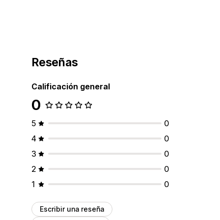
Reseñas
Calificación general
0
5
0
4
0
3
0
2
0
1
0
Escribir una reseña