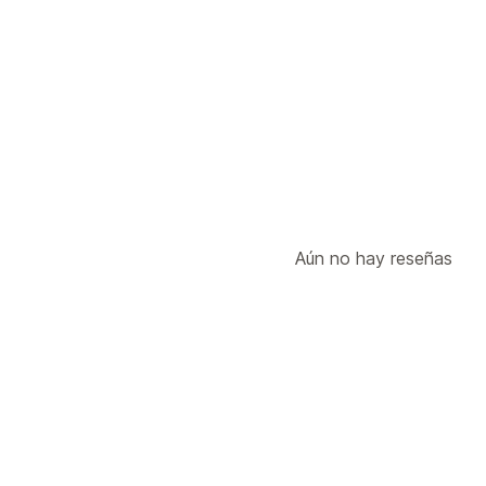
Reglas de límites
Por carrito
Cantidad mínima
Por pro
Configuración de notificaciones
Alertas de carrito
Mensajes personal
Aún no hay reseñas