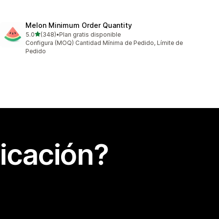
Melon Minimum Order Quantity
de 5 estrellas
5.0
(348)
•
Plan gratis disponible
348 reseñas en total
Configura (MOQ) Cantidad Mínima de Pedido, Límite de
Pedido
icación?