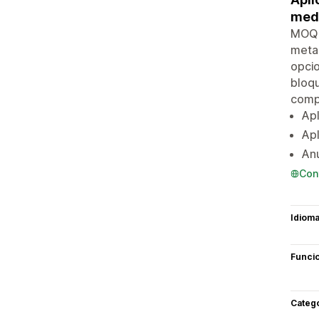
medi
MOQ V
metac
opcio
bloqu
compr
Ap
Apl
Anu
Con
Idiom
Funci
Categ