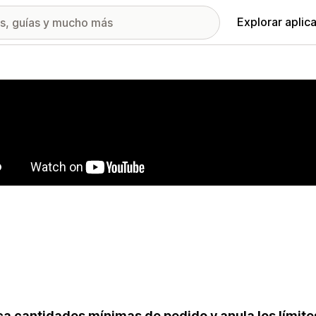
Explorar aplic
ía de imágenes destacadas
ca cantidades mínimas de pedido y anula los límite