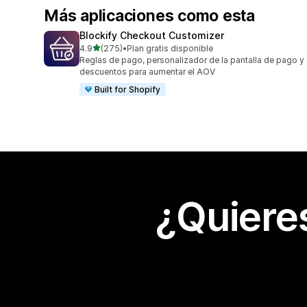
Más aplicaciones como esta
Blockify Checkout Customizer
de 5 estrellas
4.9
(275)
•
Plan gratis disponible
275 reseñas en total
Reglas de pago, personalizador de la pantalla de pago y
descuentos para aumentar el AOV
Built for Shopify
¿Quiere