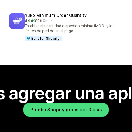
Yuko Minimum Order Quantity
de 5 estrellas
4.9
(89)
•
Gratis
89 reseñas en total
Establece la cantidad de pedido mínima (MOQ) y los
límites de pedido en el pago
Built for Shopify
s agregar una apl
Prueba Shopify gratis por 3 días