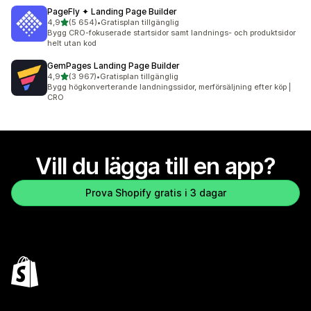
PageFly ✦ Landing Page Builder
av 5 stjärnor
4,9
(5 654)
•
Gratisplan tillgänglig
5654 recensioner totalt
Bygg CRO-fokuserade startsidor samt landnings- och produktsidor
helt utan kod
GemPages Landing Page Builder
av 5 stjärnor
4,9
(3 967)
•
Gratisplan tillgänglig
3967 recensioner totalt
Bygg högkonverterande landningssidor, merförsäljning efter köp |
CRO
Vill du lägga till en app?
Prova Shopify gratis i 3 dagar