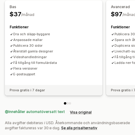
Bas
Avancerad
$37
$97
/månad
/måna
Funktioner
Funktioner
Dra och släpp-byggare
Publicera 30
Anpassade mallar
Spara och å
Publicera 30 sidor
Duplicera si
Återställ gamla designer
Livechatt-su
Videohandledningar
Få tillgång t
Få tillgång till formulärdata
Ladda ner fo
Flera versioner
E-postsupport
Prova gratis i 7 dagar
Prova gratis i
Innehåller automatöversatt text
Visa original
Alla avgifter debiteras i USD. Återkommande och användningsbaserade
avgifter faktureras var 30:e dag.
Se alla prisalternativ