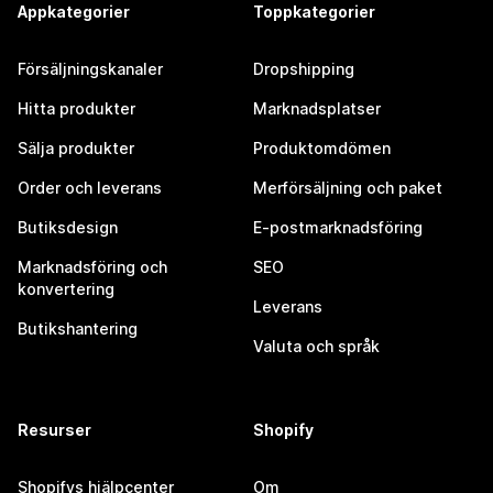
Appkategorier
Toppkategorier
Försäljningskanaler
Dropshipping
Hitta produkter
Marknadsplatser
Sälja produkter
Produktomdömen
Order och leverans
Merförsäljning och paket
Butiksdesign
E-postmarknadsföring
Marknadsföring och
SEO
konvertering
Leverans
Butikshantering
Valuta och språk
Resurser
Shopify
Shopifys hjälpcenter
Om