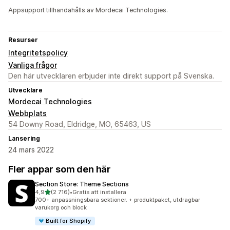
Appsupport tillhandahålls av Mordecai Technologies.
Resurser
Integritetspolicy
Vanliga frågor
Den här utvecklaren erbjuder inte direkt support på Svenska.
Utvecklare
Mordecai Technologies
Webbplats
54 Downy Road, Eldridge, MO, 65463, US
Lansering
24 mars 2022
Fler appar som den här
Section Store: Theme Sections
av 5 stjärnor
4,9
(2 716)
•
Gratis att installera
2716 recensioner totalt
700+ anpassningsbara sektioner. + produktpaket, utdragbar
varukorg och block
Built for Shopify