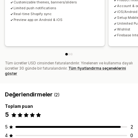
Product filte
Customizable themes, banners/sliders
Account & or
Limited push notifications
iOS/Android
Real-time Shopify sync
Setup Mobil
Preview app on Android & iOS
Unlimited Pu
Wishlist
Firebase Int
Tüm ücretler USD cinsinden faturalandırılır. Yinelenen ve kullanıma dayalı
ücretler 30 günde bir faturalandırılır.
Tüm fiyatlandırma seçeneklerini
göster
Değerlendirmeler
(2)
Toplam puan
5
5
2
4
0