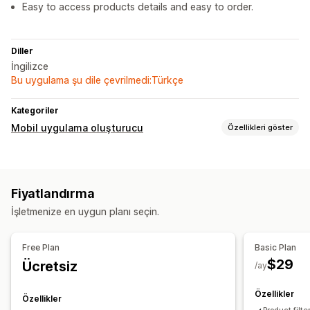
Easy to access products details and easy to order.
Diller
İngilizce
Bu uygulama şu dile çevrilmedi:Türkçe
Kategoriler
Mobil uygulama oluşturucu
Özellikleri göster
Özelleştirme
Uygulama tasarımı
Banner’lar
Fiyatlandırma
Sürükle ve bırak düzenleyicisi
Koleksiyonlar
İşletmenize en uygun planı seçin.
Anlık bildirimler
Otomatik bildirimler
Özel bildirimler
Free Plan
Basic Plan
$29
Ücretsiz
/ay
Özellikler
Özellikler