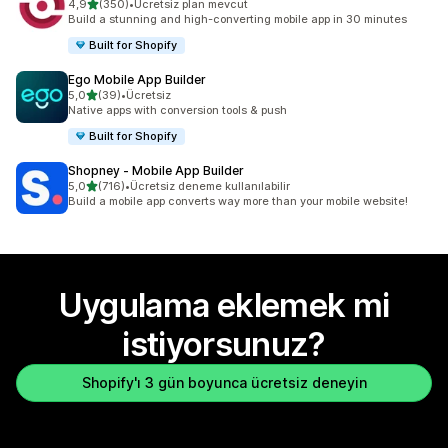
5 yıldız üzerinden
4,9
(350)
•
Ücretsiz plan mevcut
toplam 350 değerlendirme
Build a stunning and high-converting mobile app in 30 minutes
Built for Shopify
Ego Mobile App Builder
5 yıldız üzerinden
5,0
(39)
•
Ücretsiz
toplam 39 değerlendirme
Native apps with conversion tools & push
Built for Shopify
Shopney ‑ Mobile App Builder
5 yıldız üzerinden
5,0
(716)
•
Ücretsiz deneme kullanılabilir
toplam 716 değerlendirme
Build a mobile app converts way more than your mobile website!
Uygulama eklemek mi
istiyorsunuz?
Shopify'ı 3 gün boyunca ücretsiz deneyin