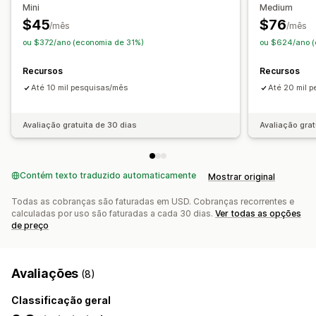
Mini
Medium
Personalização de exibição
$45
$76
/mês
/mês
Responsividade para dispositivos móveis
ou $372/ano (economia de 31%)
ou $624/ano (
Estilização personalizada
Exibição de filtro
Recursos
Recursos
Filtros personalizados
Página de resultados de busca
Até 10 mil pesquisas/mês
Até 20 mil 
Classificação
Análises
Avaliação gratuita de 30 dias
Avaliação grat
Insights de IA
Acompanhamento de conversões
Consultas de busca
Contém texto traduzido automaticamente
Mostrar original
Todas as cobranças são faturadas em USD. Cobranças recorrentes e
calculadas por uso são faturadas a cada 30 dias.
Ver todas as opções
de preço
Avaliações
(8)
Classificação geral