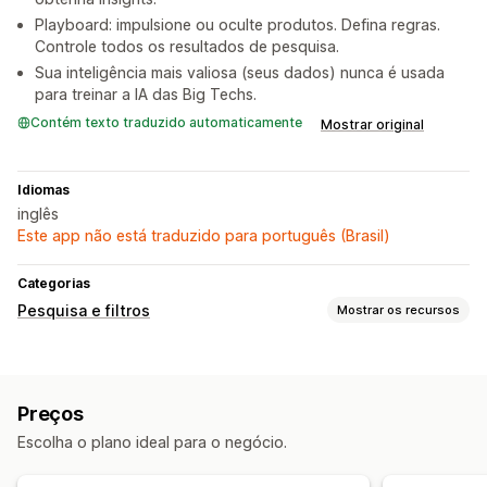
Playboard: impulsione ou oculte produtos. Defina regras.
Controle todos os resultados de pesquisa.
Sua inteligência mais valiosa (seus dados) nunca é usada
para treinar a IA das Big Techs.
Contém texto traduzido automaticamente
Mostrar original
Idiomas
inglês
Este app não está traduzido para português (Brasil)
Categorias
Pesquisa e filtros
Mostrar os recursos
Recursos de pesquisa
Pesquisa instantânea
Em vários idiomas
Pesquisa por IA
Preços
Tolerância a erros de digitação
Grupos de sinônimos
Escolha o plano ideal para o negócio.
Sugestões de pesquisa
Impulsionamento de produto
Vários filtros
Barra de pesquisa
Excluir resultados