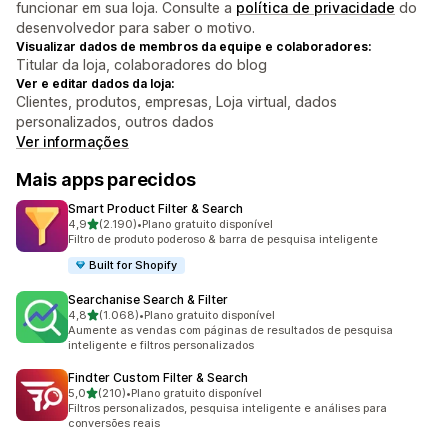
funcionar em sua loja. Consulte a
política de privacidade
do
desenvolvedor para saber o motivo.
Visualizar dados de membros da equipe e colaboradores:
Titular da loja, colaboradores do blog
Ver e editar dados da loja:
Clientes, produtos, empresas, Loja virtual, dados
personalizados, outros dados
Ver informações
Mais apps parecidos
Smart Product Filter & Search
de 5 estrelas
4,9
(2.190)
•
Plano gratuito disponível
2190 avaliações ao todo
Filtro de produto poderoso & barra de pesquisa inteligente
Built for Shopify
Searchanise Search & Filter
de 5 estrelas
4,8
(1.068)
•
Plano gratuito disponível
1068 avaliações ao todo
Aumente as vendas com páginas de resultados de pesquisa
inteligente e filtros personalizados
Findter Custom Filter & Search
de 5 estrelas
5,0
(210)
•
Plano gratuito disponível
210 avaliações ao todo
Filtros personalizados, pesquisa inteligente e análises para
conversões reais