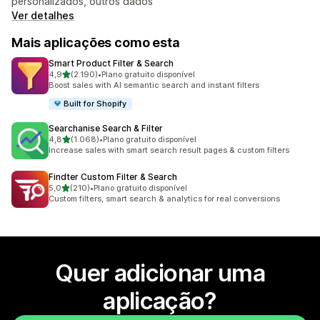
personalizados, outros dados
Ver detalhes
Mais aplicações como esta
Smart Product Filter & Search
de 5 estrelas
4,9
(2.190)
•
Plano gratuito disponível
2190 total de avaliações
Boost sales with AI semantic search and instant filters
Built for Shopify
Searchanise Search & Filter
de 5 estrelas
4,8
(1.068)
•
Plano gratuito disponível
1068 total de avaliações
Increase sales with smart search result pages & custom filters
Findter Custom Filter & Search
de 5 estrelas
5,0
(210)
•
Plano gratuito disponível
210 total de avaliações
Custom filters, smart search & analytics for real conversions
Quer adicionar uma
aplicação?