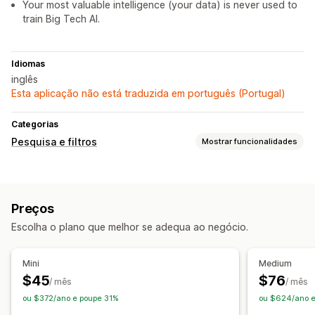
Your most valuable intelligence (your data) is never used to
train Big Tech AI.
Idiomas
inglês
Esta aplicação não está traduzida em português (Portugal)
Categorias
Pesquisa e filtros
Mostrar funcionalidades
Funcionalidades de pesquisa
Pesquisa instantânea
Multilingue
Pesquisa por IA
Preços
Tolerância a erros tipográficos
Grupos de sinónimos
Escolha o plano que melhor se adequa ao negócio.
Sugestões de pesquisa
Aumento de produtos
Vários filtros
Barra de pesquisa
Excluir resultados
Mini
Medium
Personalização da apresentação
$45
$76
/ mês
/ mês
Reatividade móvel
Estilo personalizado
ou $372/ano e poupe 31%
ou $624/ano 
Apresentação de filtros
Filtros personalizados