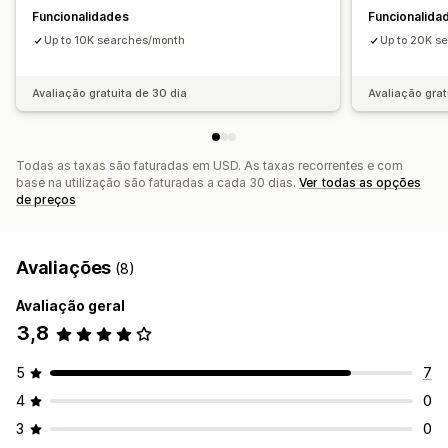
Funcionalidades
Funcionalida
Página de resultados da pesquisa
Ordenação
Up to 10K searches/month
Up to 20K s
Análise de dados
Informações sobre IA
Rastreio de conversões
Avaliação gratuita de 30 dia
Avaliação grat
Consultas de pesquisa
Todas as taxas são faturadas em USD. As taxas recorrentes e com
base na utilização são faturadas a cada 30 dias.
Ver todas as opções
de preços
Avaliações
(8)
Avaliação geral
3,8
5
7
4
0
3
0