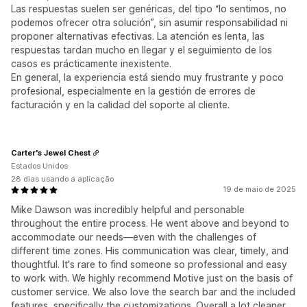
Las respuestas suelen ser genéricas, del tipo “lo sentimos, no
podemos ofrecer otra solución”, sin asumir responsabilidad ni
proponer alternativas efectivas. La atención es lenta, las
respuestas tardan mucho en llegar y el seguimiento de los
casos es prácticamente inexistente.
En general, la experiencia está siendo muy frustrante y poco
profesional, especialmente en la gestión de errores de
facturación y en la calidad del soporte al cliente.
Carter's Jewel Chest
Estados Unidos
28 dias usando a aplicação
19 de maio de 2025
Mike Dawson was incredibly helpful and personable
throughout the entire process. He went above and beyond to
accommodate our needs—even with the challenges of
different time zones. His communication was clear, timely, and
thoughtful. It's rare to find someone so professional and easy
to work with. We highly recommend Motive just on the basis of
customer service. We also love the search bar and the included
features, specifically the customizations. Overall a lot cleaner