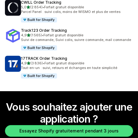
CWILL Order Tracking
étoile(s) sur 5
5,0
(2 854)
•
Forfait gratuit disponible
2854 avis au total
Parcel Panel : suivi colis, moins de WISMO et plus de ventes
Built for Shopify
Track123 Order Tracking
étoile(s) sur 5
4,9
(1 565)
•
Forfait gratuit disponible
1565 avis au total
Suivi de commande, Suivi colis, suivre commande, mail commande
Built for Shopify
17TRACK Order Tracking
étoile(s) sur 5
4,9
(3 836)
•
Forfait gratuit disponible
3836 avis au total
Tout-en-un : suivi, retours et échanges en toute simplicité
Built for Shopify
Vous souhaitez ajouter une
application ?
Essayez Shopify gratuitement pendant 3 jours