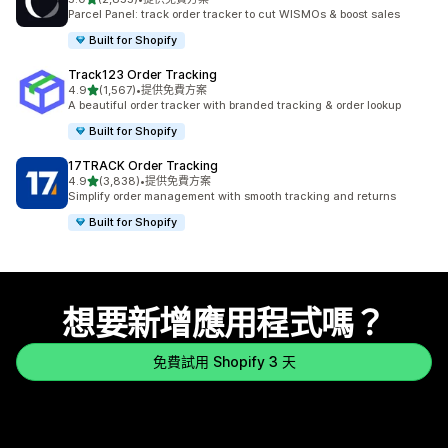
共有 2855 則評價
Parcel Panel: track order tracker to cut WISMOs & boost sales
Built for Shopify
Track123 Order Tracking
滿分 5 顆星
4.9
(1,567)
•
提供免費方案
共有 1567 則評價
A beautiful order tracker with branded tracking & order lookup
Built for Shopify
17TRACK Order Tracking
滿分 5 顆星
4.9
(3,838)
•
提供免費方案
共有 3838 則評價
Simplify order management with smooth tracking and returns
Built for Shopify
想要新增應用程式嗎？
免費試用 Shopify 3 天